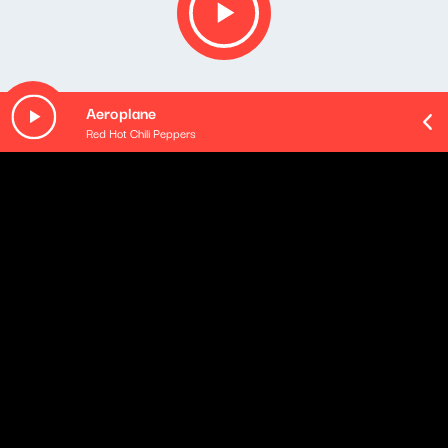
Aeroplane
Red Hot Chili Peppers
O odcinku
Playlista audycji:
Epidemi Singers - Klöversnoa (feat. Carl Axéll)
Karel Vlach, Orchestr Karla Vlacha - Jetelíček U Vody