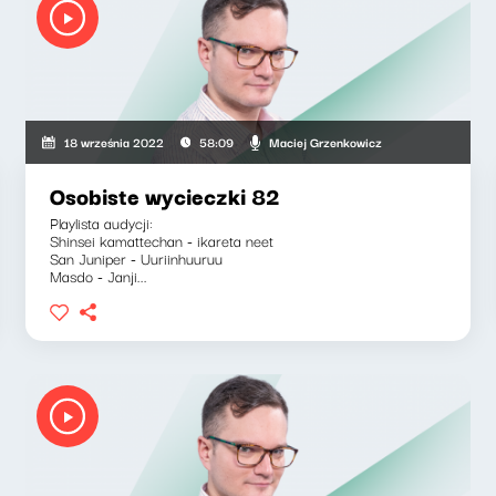
Maciej Grzenkowicz
18 września 2022
58:09
Osobiste wycieczki 82
Playlista audycji:
Shinsei kamattechan - ikareta neet
San Juniper - Uuriinhuuruu
Masdo - Janji...