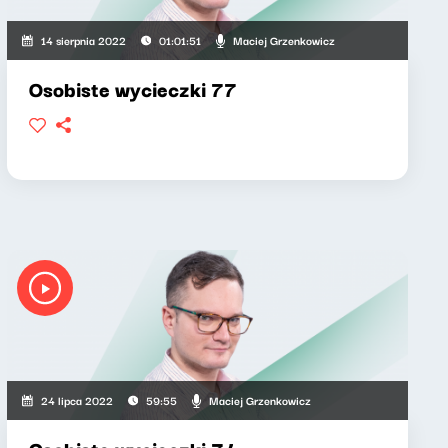
Maciej Grzenkowicz
14 sierpnia 2022
01:01:51
Osobiste wycieczki 77
Maciej Grzenkowicz
24 lipca 2022
59:55