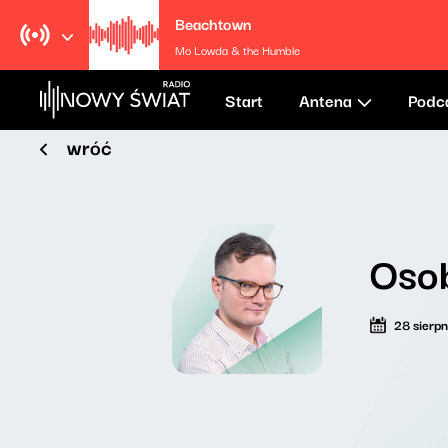
Beachtown
Mo Lowda & the Humble
Start
Antena
Podc
wróć
Osob
28 sierp