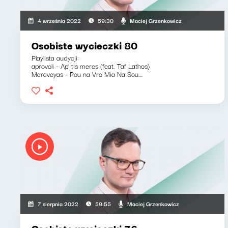
Maciej Grzenkowicz
4 września 2022
59:30
Osobiste wycieczki 80
Playlista audycji:
aprovoli - Ap' tis meres (feat. Taf Lathos)
Maraveyas - Pou na Vro Mia Na Sou...
Maciej Grzenkowicz
7 sierpnia 2022
59:55