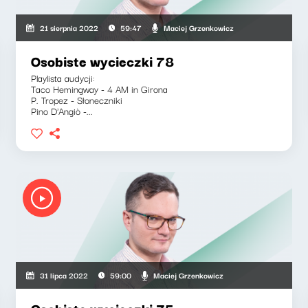
Maciej Grzenkowicz
21 sierpnia 2022
59:47
Osobiste wycieczki 78
Playlista audycji:
Taco Hemingway - 4 AM in Girona
P. Tropez - Słoneczniki
Pino D'Angiò -...
Maciej Grzenkowicz
31 lipca 2022
59:00