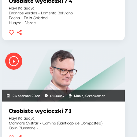
Osobiste wycieczki 74
Playlista audycji:
Enanitos Verdes - Lamento Boliviano
Pacha - En la Soledad
Huayra - Verde...
Maciej Grzenkowicz
26 czerwca 2022
01:00:24
Osobiste wycieczki 71
Playlista audycji:
Mormors Systrar - Camino (Santiago de Compostela)
Colin Blunstone -...