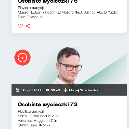
Osobiste wycieczki 76
Playlista audycji:
Massar Egbari - Raghm El Masafa (feat. Asmaa Abo El Yazid)
Dina El Wedidi -...
Maciej Grzenkowicz
17 lipca 2022
59:43
Osobiste wycieczki 73
Playlista audycji:
Solen - Glöm bort mig nu
Veronica Maggio - 17 år
Stefan Sundström -...