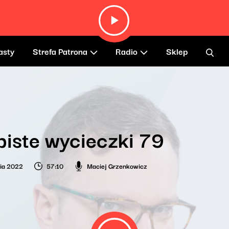
asty
Strefa Patrona
Radio
Sklep
iste wycieczki 79
nia 2022
57:10
Maciej Grzenkowicz