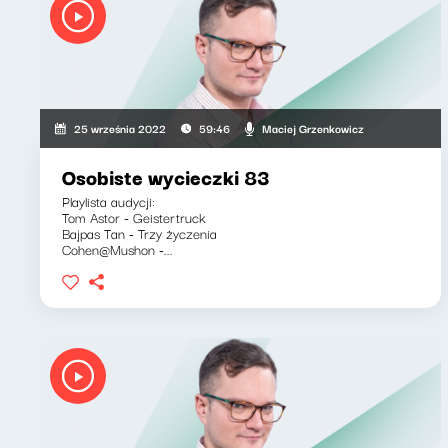
Maciej Grzenkowicz
25 września 2022
59:46
Osobiste wycieczki 83
Playlista audycji:
Tom Astor - Geistertruck
Bajpas Tan - Trzy życzenia
Cohen@Mushon -...