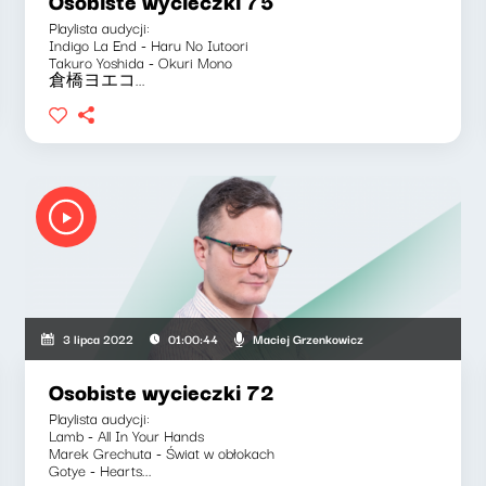
Osobiste wycieczki 75
Playlista audycji:
Indigo La End - Haru No Iutoori
Takuro Yoshida - Okuri Mono
倉橋ヨエコ...
Maciej Grzenkowicz
3 lipca 2022
01:00:44
Osobiste wycieczki 72
Playlista audycji:
Lamb - All In Your Hands
Marek Grechuta - Świat w obłokach
Gotye - Hearts...