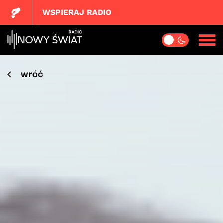
WSPIERAJ RADIO
wróć