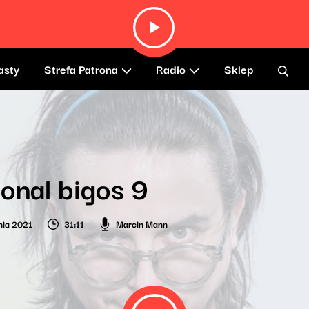
asty
Strefa Patrona
Radio
Sklep
onal bigos 9
nia 2021
31:11
Marcin Mann