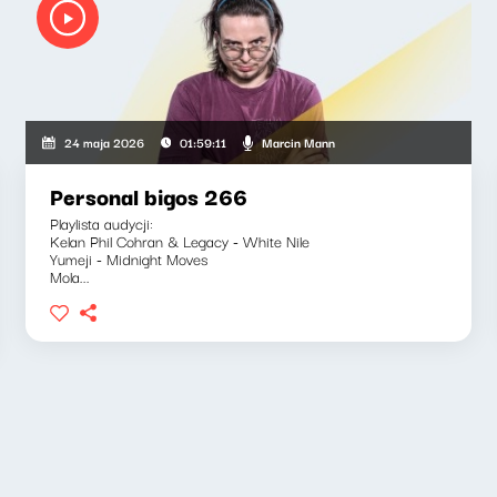
Marcin Mann
24 maja 2026
01:59:11
Personal bigos 266
Playlista audycji:
Kelan Phil Cohran & Legacy - White Nile
Yumeji - Midnight Moves
Mola...