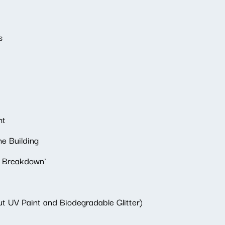
s
ht
he Building
e Breakdown'
ut UV Paint and Biodegradable Glitter)