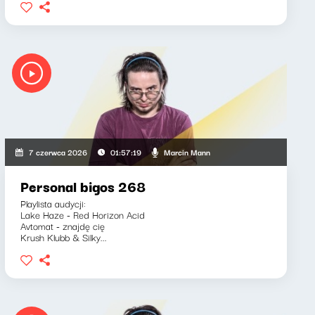
Marcin Mann
7 czerwca 2026
01:57:19
Personal bigos 268
Playlista audycji:
Lake Haze - Red Horizon Acid
Avtomat - znajdę cię
Krush Klubb & Silky...