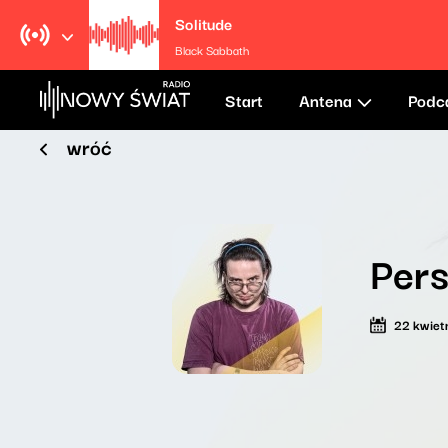
Solitude
Black Sabbath
Start
Antena
Podc
wróć
Pers
22 kwiet