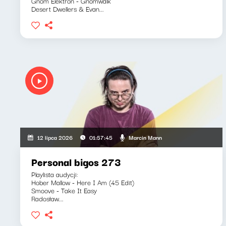
Gnom Elektron - Gnomwalk
Desert Dwellers & Evan...
Marcin Mann
12 lipca 2026
01:57:45
Personal bigos 273
Playlista audycji:
Hober Mallow - Here I Am (45 Edit)
Smoove - Take It Easy
Radosław...