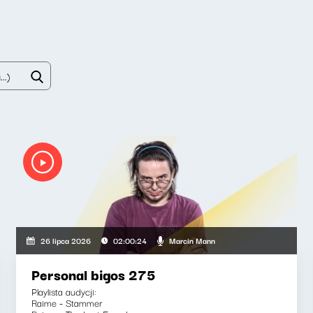
Marcin Mann
26 lipca 2026
02:00:24
Personal bigos 275
Playlista audycji:
Raime - Stammer