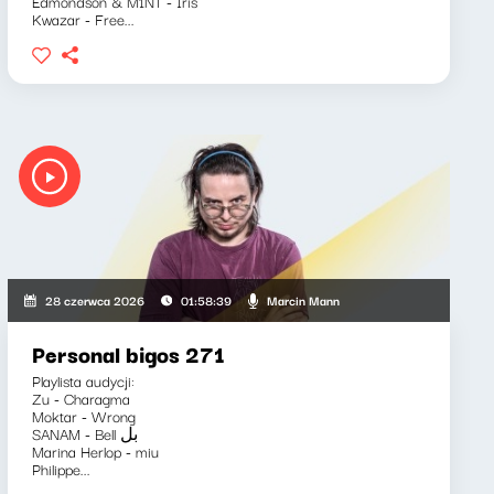
Edmondson & M1NT - Iris
Kwazar - Free...
Marcin Mann
28 czerwca 2026
01:58:39
Personal bigos 271
Playlista audycji:
Zu - Charagma
Moktar - Wrong
SANAM - Bell بل
Marina Herlop - miu
Philippe...