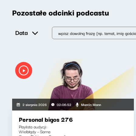
Pozostałe odcinki podcastu
Data
Marcin Mann
2 sierpnia 2026
02:06:52
Personal bigos 276
Playlista audycji:
Wielbłądy - Sarna