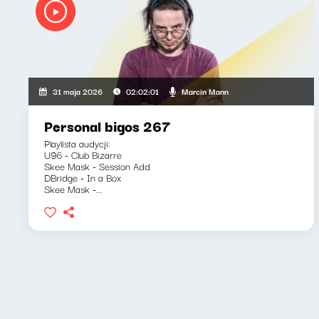
Marcin Mann
31 maja 2026
02:02:01
Personal bigos 267
Playlista audycji:
U96 - Club Bizarre
Skee Mask - Session Add
DBridge - In a Box
Skee Mask -...