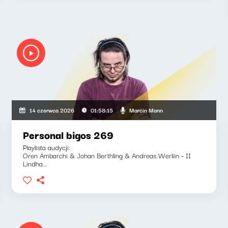
Marcin Mann
14 czerwca 2026
01:58:15
Personal bigos 269
Playlista audycji:
Oren Ambarchi & Johan Berthling & Andreas Werliin - II
Lindha...