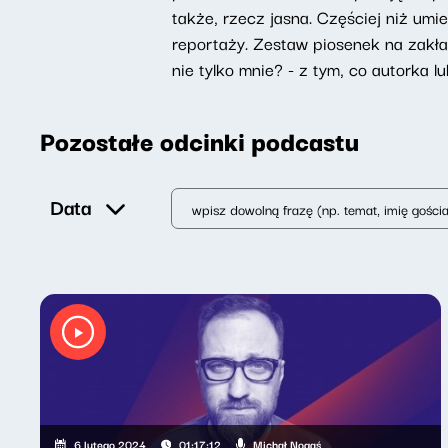
także, rzecz jasna. Częściej niż um
reportaży. Zestaw piosenek na zakład
nie tylko mnie? - z tym, co autorka 
Pozostałe odcinki podcastu
Data
Michał Nogaś
6 lutego 2024
01:17:12