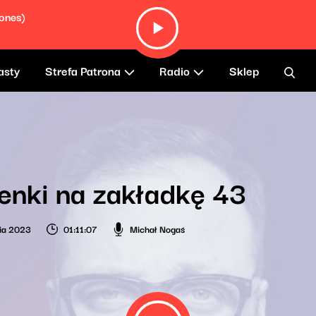
Jones)
asty
Strefa Patrona
Radio
Sklep
enki na zakładkę 43
ia 2023
01:11:07
Michał Nogaś