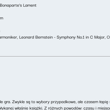
 Bonaparte’s Lament
mm
s
moniker, Leonard Bernstein - Symphony No.1 in C Major, Op.
tle gra. Zwykle są to wybory przypadkowe, ale czasem łapię
ołykanej właśnie książki. Z różnych powodów: czasu i miejsca