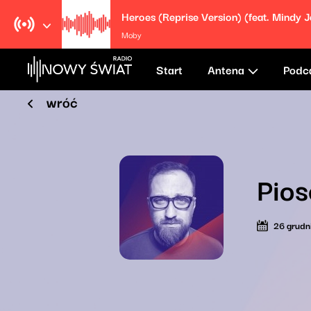
Heroes (Reprise Version) (feat. Mindy 
Moby
Start
Antena
Podc
wróć
Pios
26 grudn