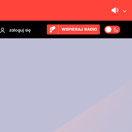
zaloguj się
WSPIERAJ RADIO