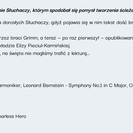
nie Słuchaczy, którym spodobał się pomysł tworzenia ście
 dorosłych Słuchaczy, gdyż pojawia się w nim tekst dość b
rzez braci Grimm, a teraz — po raz pierwszy! — opublikowan
kładzie Elizy Pieciul-Karmińskiej.
na święta nie mogliśmy trafić z lekturą…
rmoniker, Leonard Bernstein - Symphony No.1 in C Major, Op.
earless Hero