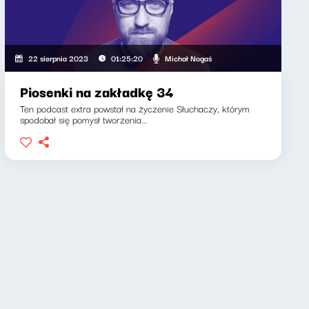
Michał Nogaś
22 sierpnia 2023
01:25:20
Piosenki na zakładkę 34
Ten podcast extra powstał na życzenie Słuchaczy, którym
spodobał się pomysł tworzenia...