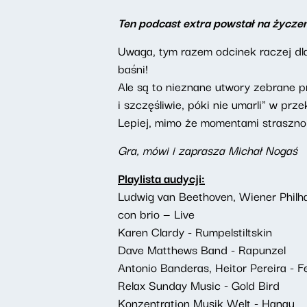
Ten podcast extra powstał na życze
Uwaga, tym razem odcinek raczej dla
baśni!
Ale są to nieznane utwory zebrane p
i szczęśliwie, póki nie umarli" w prze
Lepiej, mimo że momentami straszno, 
Gra, mówi i zaprasza Michał Nogaś
Playlista audycji:
Ludwig van Beethoven, Wiener Philha
con brio — Live
Karen Clardy - Rumpelstiltskin
Dave Matthews Band - Rapunzel
Antonio Banderas, Heitor Pereira - F
Relax Sunday Music - Gold Bird
Konzentration Musik Welt - Hanau