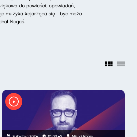
źwiękowa do powieści, opowiadań,
tego muzyka kojarząca się - być może
chał Nogaś.
Michał Nogaś
9 stycznia 2024
01:08:45