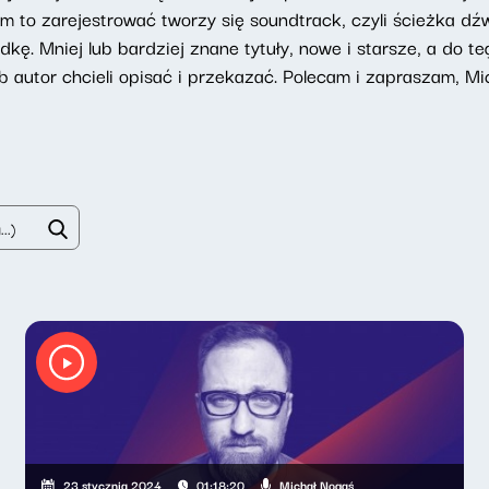
iem to zarejestrować tworzy się soundtrack, czyli ścieżka d
kę. Mniej lub bardziej znane tytuły, nowe i starsze, a do 
lub autor chcieli opisać i przekazać. Polecam i zapraszam, Mi
Michał Nogaś
23 stycznia 2024
01:18:20