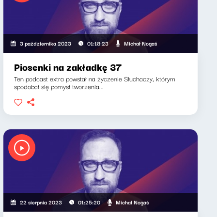
Michał Nogaś
3 października 2023
01:18:23
Piosenki na zakładkę 37
Ten podcast extra powstał na życzenie Słuchaczy, którym
spodobał się pomysł tworzenia...
Michał Nogaś
22 sierpnia 2023
01:25:20