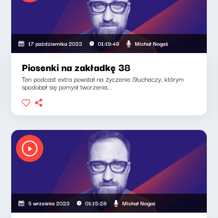
Michał Nogaś
17 października 2023
01:19:49
Piosenki na zakładkę 38
Ten podcast extra powstał na życzenie Słuchaczy, którym
spodobał się pomysł tworzenia...
Michał Nogaś
5 września 2023
01:15:28