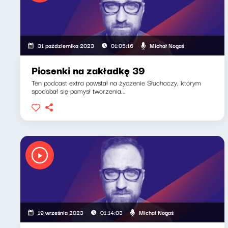
Michał Nogaś
31 października 2023
01:05:16
Piosenki na zakładkę 39
Ten podcast extra powstał na życzenie Słuchaczy, którym
spodobał się pomysł tworzenia...
Michał Nogaś
19 września 2023
01:14:03