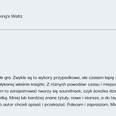
king’s Waltz
tle gra. Zwykle są to wybory przypadkowe, ale czasem łapię
ołykanej właśnie książki. Z różnych powodów: czasu i miejsca
iem to zarejestrować tworzy się soundtrack, czyli ścieżka d
kę. Mniej lub bardziej znane tytuły, nowe i starsze, a do 
lub autor chcieli opisać i przekazać. Polecam i zapraszam, Mi