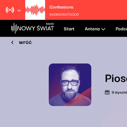
Confessions
BADBADNOTGOOD
Start
Antena
Podc
wróć
Pios
9 styczn