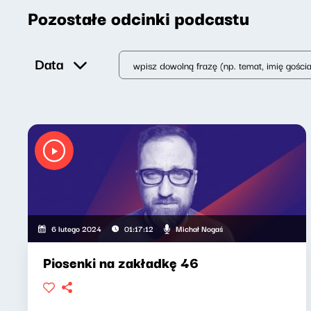
Pozostałe odcinki podcastu
Data
Michał Nogaś
6 lutego 2024
01:17:12
Piosenki na zakładkę 46