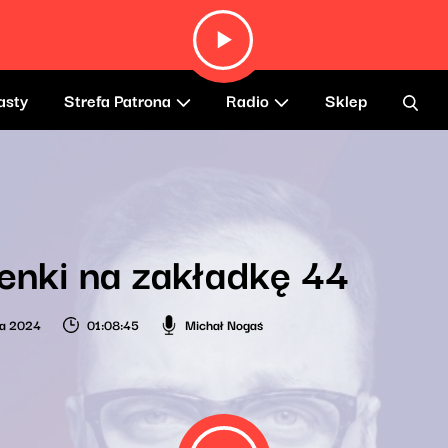
asty
Strefa Patrona
Radio
Sklep
enki na zakładkę 44
ia 2024
01:08:45
Michał Nogaś