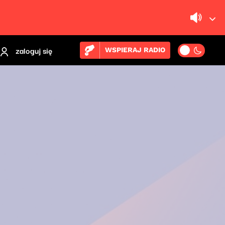
zaloguj się
WSPIERAJ RADIO