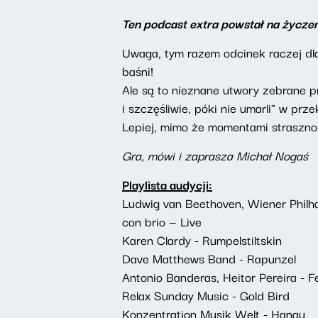
Ten podcast extra powstał na życze
Uwaga, tym razem odcinek raczej dla
baśni!
Ale są to nieznane utwory zebrane p
i szczęśliwie, póki nie umarli" w prze
Lepiej, mimo że momentami straszno, 
Gra, mówi i zaprasza Michał Nogaś
Playlista audycji:
Ludwig van Beethoven, Wiener Philha
con brio — Live
Karen Clardy - Rumpelstiltskin
Dave Matthews Band - Rapunzel
Antonio Banderas, Heitor Pereira - F
Relax Sunday Music - Gold Bird
Konzentration Musik Welt - Hanau