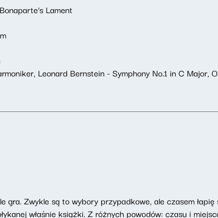
 Bonaparte’s Lament
mm
s
moniker, Leonard Bernstein - Symphony No.1 in C Major, Op.
tle gra. Zwykle są to wybory przypadkowe, ale czasem łapię
ołykanej właśnie książki. Z różnych powodów: czasu i miejsca