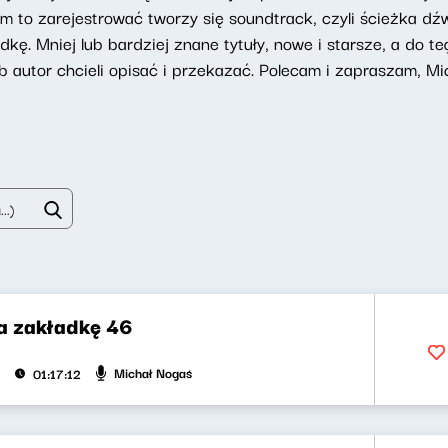
iem to zarejestrować tworzy się soundtrack, czyli ścieżka d
kę. Mniej lub bardziej znane tytuły, nowe i starsze, a do 
lub autor chcieli opisać i przekazać. Polecam i zapraszam, Mi
na zakładkę 46
Michał Nogaś
01:17:12