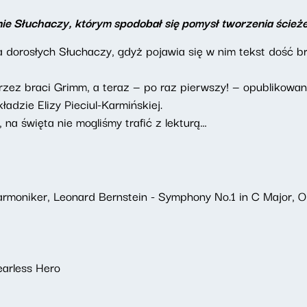
nie Słuchaczy, którym spodobał się pomysł tworzenia ście
 dorosłych Słuchaczy, gdyż pojawia się w nim tekst dość b
rzez braci Grimm, a teraz — po raz pierwszy! — opublikowan
kładzie Elizy Pieciul-Karmińskiej.
na święta nie mogliśmy trafić z lekturą…
rmoniker, Leonard Bernstein - Symphony No.1 in C Major, Op.
earless Hero