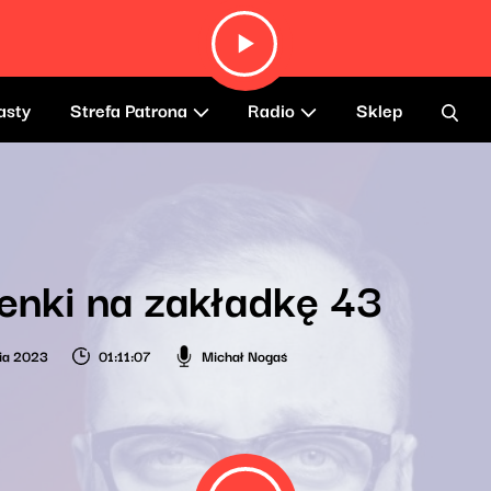
asty
Strefa Patrona
Radio
Sklep
enki na zakładkę 43
ia 2023
01:11:07
Michał Nogaś