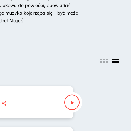
źwiękowa do powieści, opowiadań,
tego muzyka kojarząca się - być może
chał Nogaś.