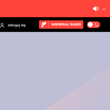
zaloguj się
WSPIERAJ RADIO