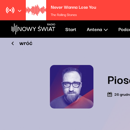
Never Wanna Lose You
The Rolling Stones
Start
Antena
Podc
wróć
Pios
26 grudn