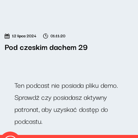
12 lipca 2024
01:11:20
Pod czeskim dachem 29
Ten podcast nie posiada pliku demo.
Sprawdź czy posiadasz aktywny
patronat, aby uzyskać dostęp do
podcastu.