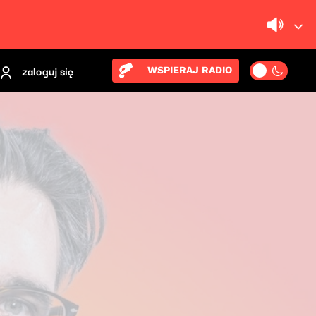
zaloguj się
WSPIERAJ RADIO