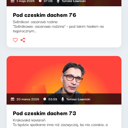
Tomasz Ławnicki
1 maja 2026
37:08
Pod czeskim dachem 76
Svěrákovi: oscarová rodina
"Svěrákowie: oscarowa rodzina" - pod takim hasłem na
tegorocznym...
Tomasz Ławnicki
20 marca 2026
53:59
Pod czeskim dachem 73
Krakovská kaviareň
To będzie spotkanie inne niż zazwyczaj, bo nie czeskie, a