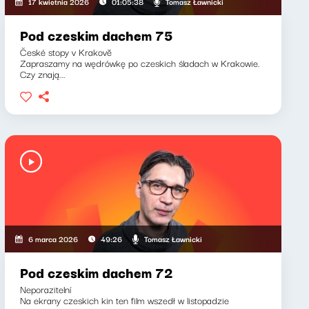
Tomasz Ławnicki
17 kwietnia 2026
01:05:38
Pod czeskim dachem 75
České stopy v Krakově
Zapraszamy na wędrówkę po czeskich śladach w Krakowie.
Czy znają...
Tomasz Ławnicki
6 marca 2026
49:26
Pod czeskim dachem 72
Neporazitelní
Na ekrany czeskich kin ten film wszedł w listopadzie