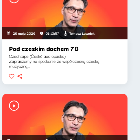
Tomasz Ławnicki
29 maja 2026
01:13:57
Pod czeskim dachem 78
Czechtape (Česká audiopáska)
Zapraszamy na spotkanie ze współczesną czeską
muzyczną...