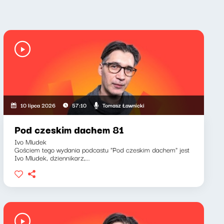
Tomasz Ławnicki
10 lipca 2026
57:10
Pod czeskim dachem 81
Ivo Mludek
Gościem tego wydania podcastu "Pod czeskim dachem" jest
Ivo Mludek, dziennikarz,...