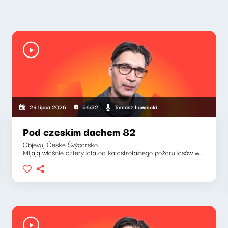
Tomasz Ławnicki
24 lipca 2026
56:32
Pod czeskim dachem 82
Objevuj České Švýcarsko
Mijają właśnie cztery lata od katastrofalnego pożaru lasów w...