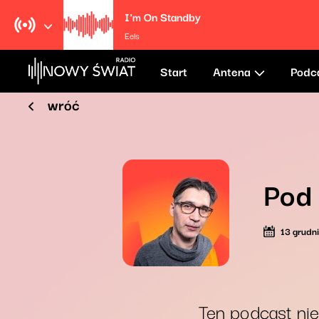
I'm On Standby
Eels
Start
Antena
Podc
wróć
Pod
13 grudn
Ten podcast nie