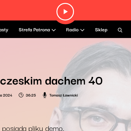
asty
Strefa Patrona
Radio
Sklep
 czeskim dachem 40
ia 2024
36:25
Tomasz Ławnicki
 posiada pliku demo.