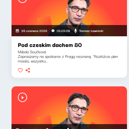
Tomasz Ławnicki
26 czerwca 2026
01:03:09
Pod czeskim dachem 80
Milada Součková
Zapraszamy na spotkanie z Pragą nieznaną. "Rozłóżcie plan
miasta, wszystko...