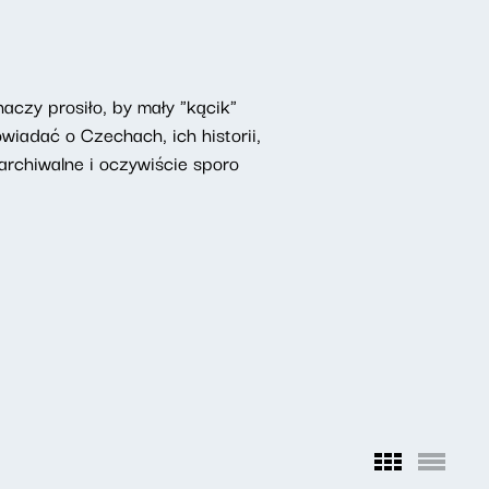
czy prosiło, by mały "kącik"
iadać o Czechach, ich historii,
rchiwalne i oczywiście sporo