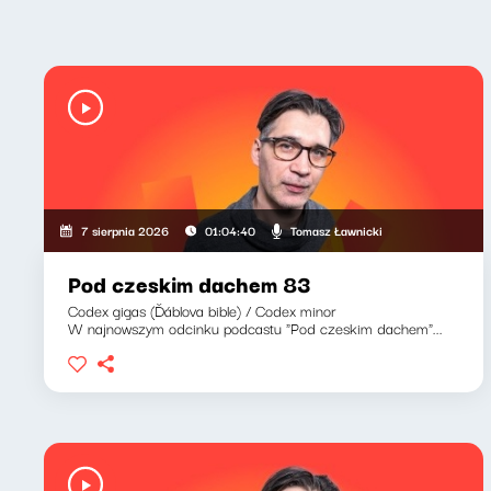
Tomasz Ławnicki
7 sierpnia 2026
01:04:40
Pod czeskim dachem 83
Codex gigas (Ďáblova bible) / Codex minor
W najnowszym odcinku podcastu "Pod czeskim dachem"...