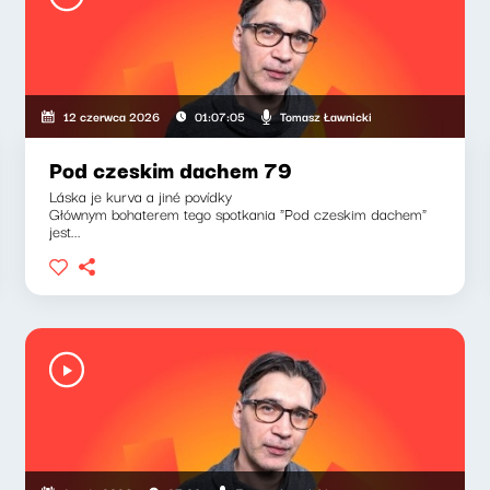
Tomasz Ławnicki
12 czerwca 2026
01:07:05
Pod czeskim dachem 79
Láska je kurva a jiné povídky
Głównym bohaterem tego spotkania "Pod czeskim dachem"
jest...