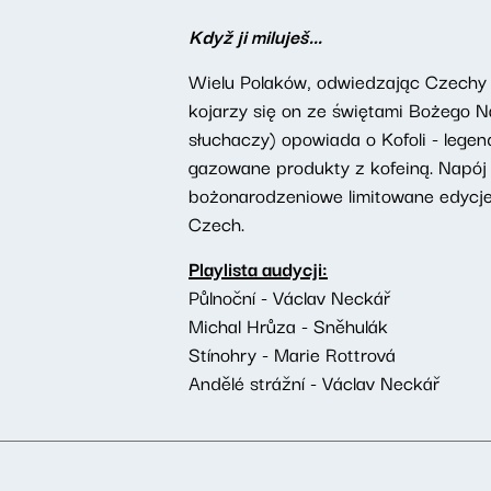
Když ji miluješ...
Wielu Polaków, odwiedzając Czechy 
kojarzy się on ze świętami Bożego 
słuchaczy) opowiada o Kofoli - lege
gazowane produkty z kofeiną. Napój
bożonarodzeniowe limitowane edycje
Czech.
Playlista audycji:
Půlnoční - Václav Neckář
Michal Hrůza - Sněhulák
Stínohry - Marie Rottrová
Andělé strážní - Václav Neckář