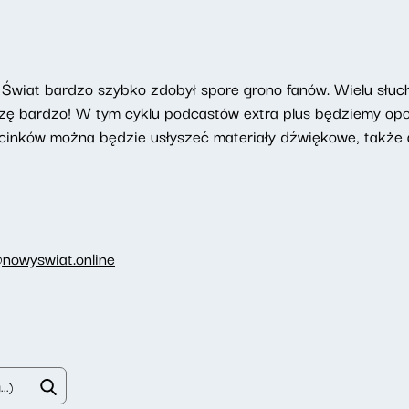
Świat bardzo szybko zdobył spore grono fanów. Wielu słucha
szę bardzo! W tym cyklu podcastów extra plus będziemy opow
cinków można będzie usłyszeć materiały dźwiękowe, także a
nowyswiat.online