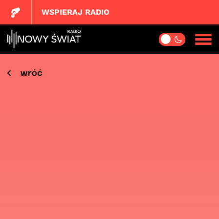
WSPIERAJ RADIO
wróć