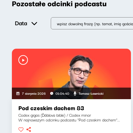
Pozostałe odcinki podcastu
Data
Tomasz Ławnicki
7 sierpnia 2026
01:04:40
Pod czeskim dachem 83
Codex gigas (Ďáblova bible) / Codex minor
W najnowszym odcinku podcastu "Pod czeskim dachem"...