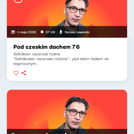
Tomasz Ławnicki
1 maja 2026
37:08
Pod czeskim dachem 76
Svěrákovi: oscarová rodina
"Svěrákowie: oscarowa rodzina" - pod takim hasłem na
tegorocznym...