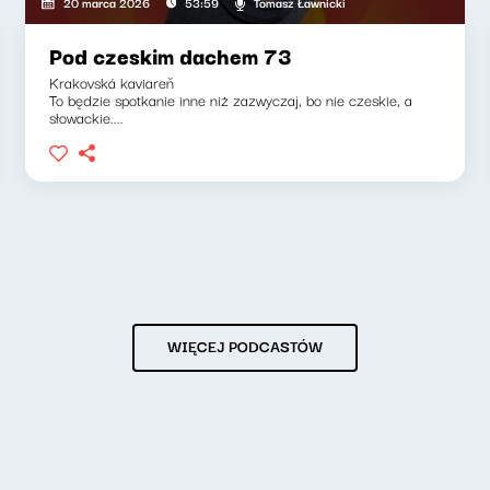
Tomasz Ławnicki
20 marca 2026
53:59
Pod czeskim dachem 73
Krakovská kaviareň
To będzie spotkanie inne niż zazwyczaj, bo nie czeskie, a
słowackie....
WIĘCEJ PODCASTÓW