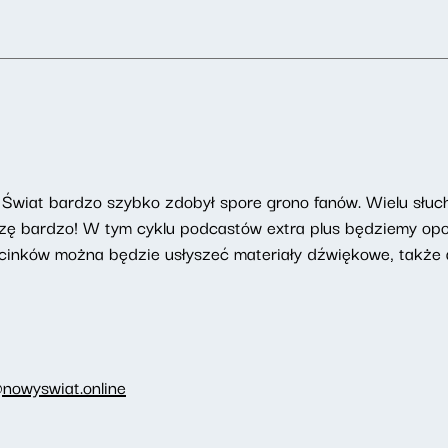
Świat bardzo szybko zdobył spore grono fanów. Wielu słucha
szę bardzo! W tym cyklu podcastów extra plus będziemy opow
cinków można będzie usłyszeć materiały dźwiękowe, także a
nowyswiat.online