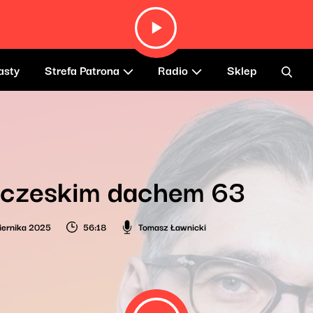
asty
Strefa Patrona
Radio
Sklep
 czeskim dachem 63
iernika 2025
56:18
Tomasz Ławnicki