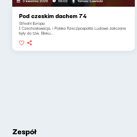
Tomasz Ławnicki
3 kwietnia 2026
56:03
Pod czeskim dachem 74
Střední Evropa
I Czechosłowacja, i Polska Rzeczpospolita Ludowa zaliczane
były do tzw. Bloku...
Zespół