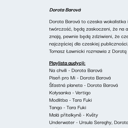
Dorota Barová
Dorota Barová to czeska wokalistka i
twórczość, będą zaskoczeni, że na al
znają, pewnie będą zdziwieni, że cz
najczęściej dla czeskiej publiczno
Tomasz Ławnicki rozmawia z Dorotą B
Playlista audycji:
Na chvíli - Dorota Barová
Píseň pro Mi - Dorota Barová
Šťastná planeta - Dorota Barová
Kołysanka - Vertigo
Modlitba - Tara Fuki
Tango - Tara Fuki
Malá přítelkyně - Květy
Underwater - Ursula Sereghy, Dorot