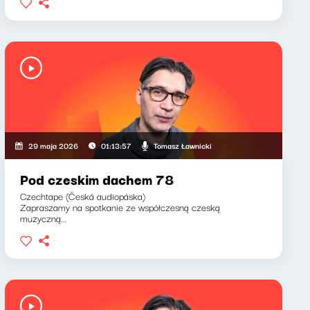
Tomasz Ławnicki
29 maja 2026
01:13:57
Pod czeskim dachem 78
Czechtape (Česká audiopáska)
Zapraszamy na spotkanie ze współczesną czeską
muzyczną...