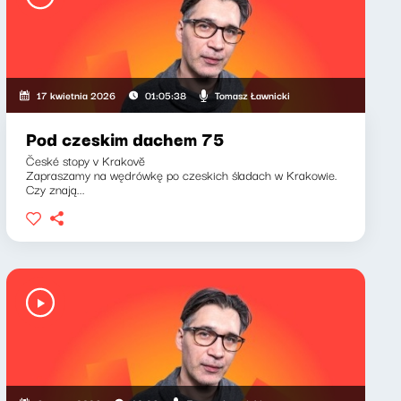
Tomasz Ławnicki
17 kwietnia 2026
01:05:38
Pod czeskim dachem 75
České stopy v Krakově
Zapraszamy na wędrówkę po czeskich śladach w Krakowie.
Czy znają...