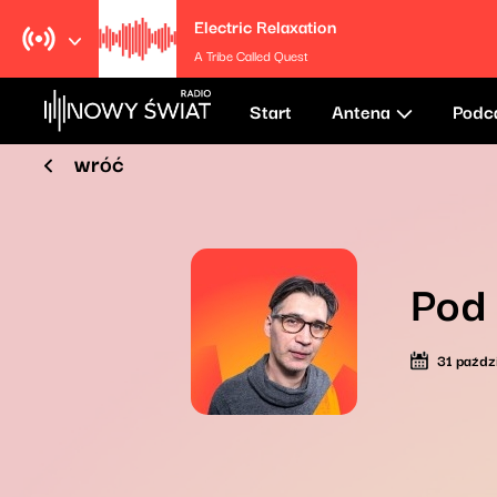
Electric Relaxation
A Tribe Called Quest
Start
Antena
Podc
wróć
Pod
31 paźdz