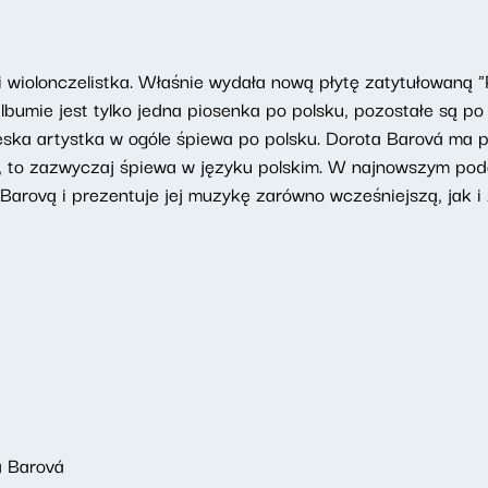
 wiolonczelistka. Właśnie wydała nową płytę zatytułowaną "Pí
bumie jest tylko jedna piosenka po polsku, pozostałe są po c
eska artystka w ogóle śpiewa po polsku. Dorota Barová ma p
ści, to zazwyczaj śpiewa w języku polskim. W najnowszym p
arovą i prezentuje jej muzykę zarówno wcześniejszą, jak i 
a Barová