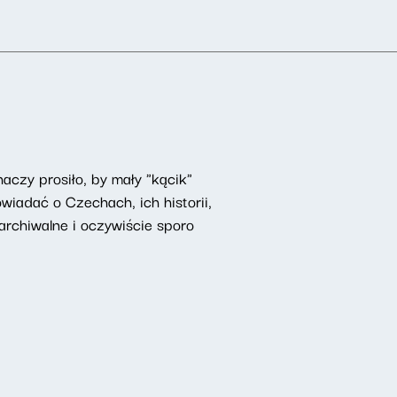
czy prosiło, by mały "kącik"
iadać o Czechach, ich historii,
rchiwalne i oczywiście sporo