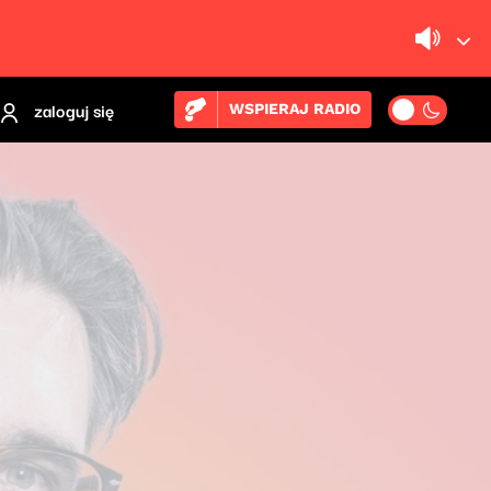
zaloguj się
WSPIERAJ RADIO