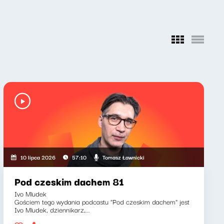
Tomasz Ławnicki
10 lipca 2026
57:10
Pod czeskim dachem 81
Ivo Mludek
Gościem tego wydania podcastu "Pod czeskim dachem" jest
Ivo Mludek, dziennikarz,...