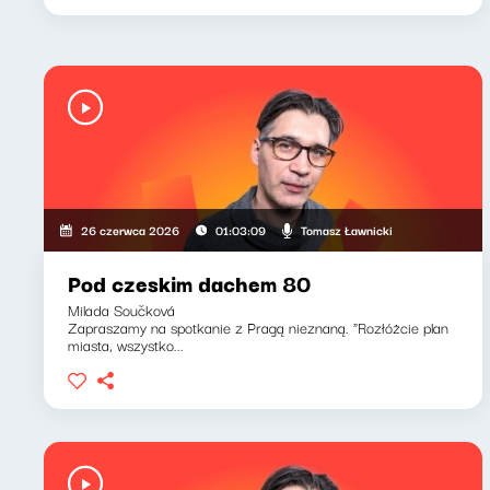
Tomasz Ławnicki
26 czerwca 2026
01:03:09
Pod czeskim dachem 80
Milada Součková
Zapraszamy na spotkanie z Pragą nieznaną. "Rozłóżcie plan
miasta, wszystko...