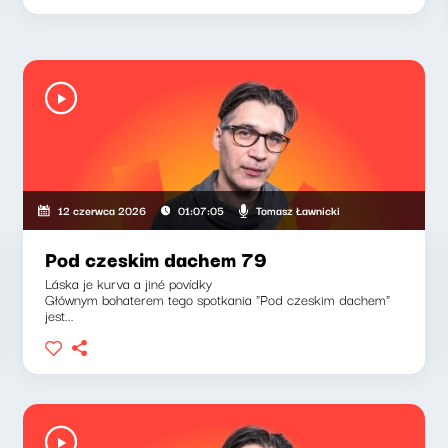
Tomasz Ławnicki
12 czerwca 2026
01:07:05
Pod czeskim dachem 79
Láska je kurva a jiné povídky
Głównym bohaterem tego spotkania "Pod czeskim dachem"
jest...