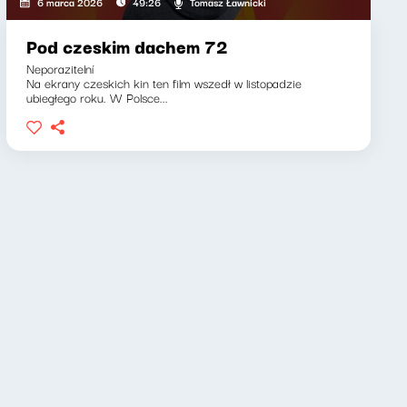
Tomasz Ławnicki
6 marca 2026
49:26
Pod czeskim dachem 72
Neporazitelní
Na ekrany czeskich kin ten film wszedł w listopadzie
ubiegłego roku. W Polsce...