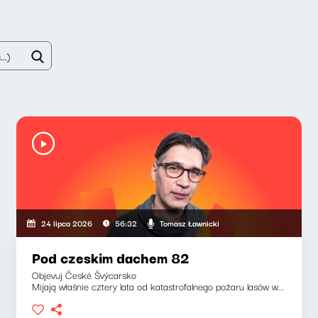
Tomasz Ławnicki
24 lipca 2026
56:32
Pod czeskim dachem 82
Objevuj České Švýcarsko
Mijają właśnie cztery lata od katastrofalnego pożaru lasów w...