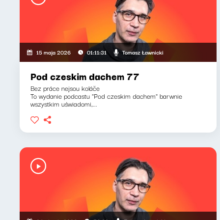
Tomasz Ławnicki
15 maja 2026
01:11:31
Pod czeskim dachem 77
Bez práce nejsou koláče
To wydanie podcastu "Pod czeskim dachem" barwnie
wszystkim uświadomi,...