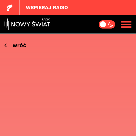
WSPIERAJ RADIO
wróć