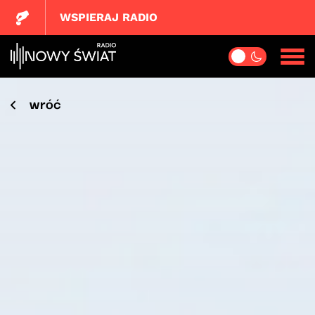
WSPIERAJ RADIO
wróć