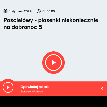
1 stycznia 2024
01:53:35
Pościelówy - piosenki niekoniecznie
na dobranoc 5
Opowiadaj mi tak
Zbigniew Wodecki