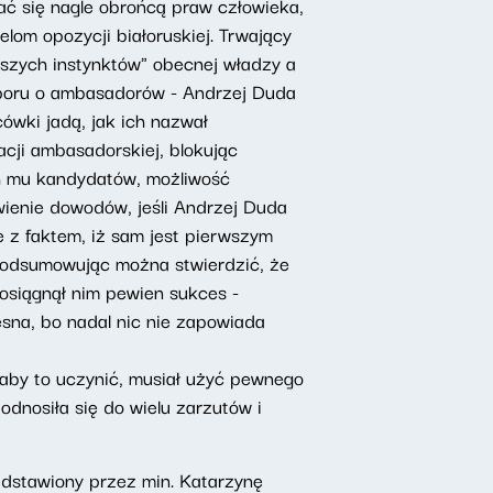
ać się nagle obrońcą praw człowieka,
elom opozycji białoruskiej. Trwający
ższych instynktów" obecnej władzy a
sporu o ambasadorów - Andrzej Duda
ówki jadą, jak ich nazwał
acji ambasadorskiej, blokując
ch mu kandydatów, możliwość
awienie dowodów, jeśli Andrzej Duda
e z faktem, iż sam jest pierwszym
 Podsumowując można stwierdzić, że
osiągnął nim pewien sukces -
sna, bo nadal nic nie zapowiada
aby to uczynić, musiał użyć pewnego
dnosiła się do wielu zarzutów i
edstawiony przez min. Katarzynę