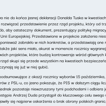
 nie do końca jasnej deklaracji Donalda Tuska w kwestiach
ło rozwiązać przedstawienie przez rząd projektu, który od t
ób, aby ostateczny dokument, prezentujący politykę migrac
 Unii Europejskiej. Przedstawione w projekcie założenia ni
onieważ zabrakło w nich konkretów, a przedstawiają one rac
akże jaki sens miało, akurat w momencie rocznicy wygranej 
wóch projektów, które budzą kontrowersje wśród głównych ko
j rząd skupi się przede wszystkim na kwestiach bezpieczeńs
zynają się już w niej gubić.
 podsumowujące z okazji rocznicy wyborów 15 października,
rów z PSL-u, co jasno pokazuje, że PIS w dalszym ciągu licz
ednak pozostaje niewzruszony tymi podchodami i odbiera j
wstępie Andrzej Duda przystąpił do kluczowego celu swego 
awiły się najpierw oskarżenia o brak obrony polskich granic