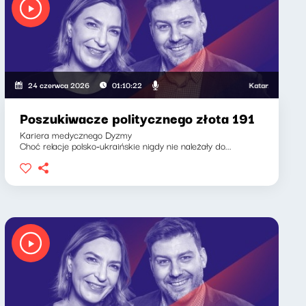
Katarzyna Kasia, Klaud
24 czerwca 2026
01:10:22
Poszukiwacze politycznego złota 191
Kariera medycznego Dyzmy
Choć relacje polsko-ukraińskie nigdy nie należały do...