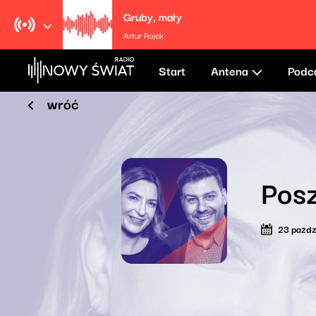
Gruby, mały
Artur Rojek
Start
Antena
Podc
wróć
Posz
23 paźdz