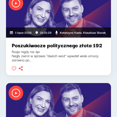
Katarzyna Kasia, Klaudiusz Slezak
1 lipca 2026
01:01:29
Poszukiwacze politycznego złota 192
Rosja nigdy nie śpi
Nagły zwrot w sprawie "dwóch wież" wywołał wiele emocji,
zarówno po...