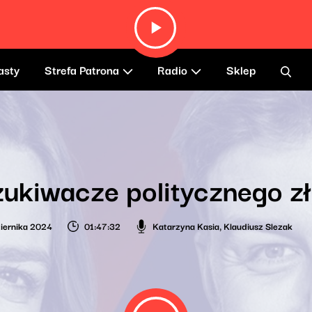
asty
Strefa Patrona
Radio
Sklep
ukiwacze politycznego zł
iernika 2024
01:47:32
Katarzyna Kasia
,
Klaudiusz Slezak