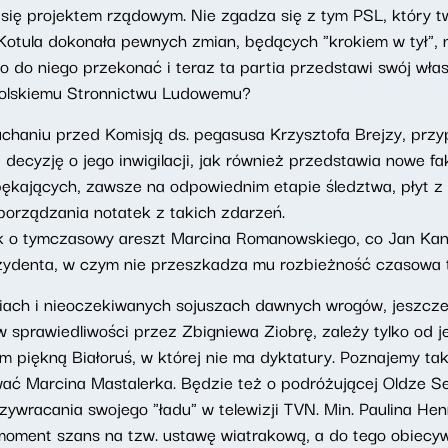
 się projektem rządowym. Nie zgadza się z tym PSL, który tw
 Kotula dokonała pewnych zmian, będących "krokiem w tył", 
go do niego przekonać i teraz ta partia przedstawi swój wł
 Polskiemu Stronnictwu Ludowemu?
chaniu przed Komisją ds. pegasusa Krzysztofa Brejzy, przyp
 decyzję o jego inwigilacji, jak również przedstawia nowe f
o pękających, zawsze na odpowiednim etapie śledztwa, płyt 
porządzania notatek z takich zdarzeń.
k o tymczasowy areszt Marcina Romanowskiego, co Jan Kant
zydenta, w czym nie przeszkadza mu rozbieżność czasowa t
iach i nieoczekiwanych sojuszach dawnych wrogów, jeszcze
 sprawiedliwości przez Zbigniewa Ziobrę, zależy tylko od 
m piękną Białoruś, w której nie ma dyktatury. Poznajemy ta
tować Marcina Mastalerka. Będzie też o podróżującej Oldze 
zywracania swojego "ładu" w telewizji TVN. Min. Paulina Hen
moment szans na tzw. ustawę wiatrakową, a do tego obiec