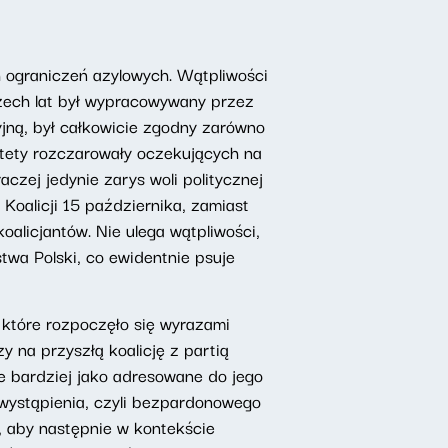
 ograniczeń azylowych. Wątpliwości
rzech lat był wypracowywany przez
yjną, był całkowicie zgodny zarówno
estety rozczarowały oczekujących na
zej jedynie zarys woli politycznej
Koalicji 15 października, zamiast
alicjantów. Nie ulega wątpliwości,
twa Polski, co ewidentnie psuje
 które rozpoczęło się wyrazami
y na przyszłą koalicję z partią
e bardziej jako adresowane do jego
wystąpienia, czyli bezpardonowego
, aby następnie w kontekście