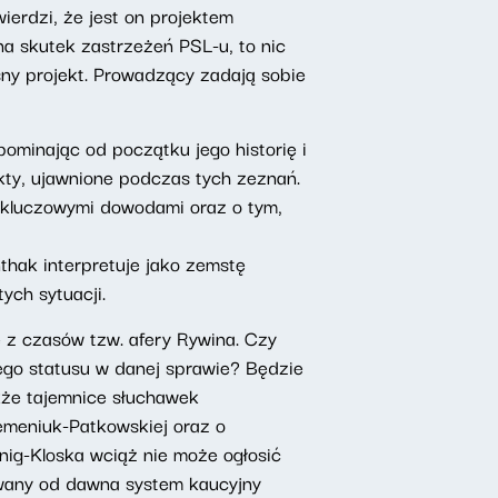
ierdzi, że jest on projektem
na skutek zastrzeżeń PSL-u, to nic
asny projekt. Prowadzący zadają sobie
ominając od początku jego historię i
akty, ujawnione podczas tych zeznań.
z kluczowymi dowodami oraz o tym,
hak interpretuje jako zemstę
ych sytuacji.
 z czasów tzw. afery Rywina. Czy
jego statusu w danej sprawie? Będzie
kże tajemnice słuchawek
Semeniuk-Patkowskiej oraz o
nig-Kloska wciąż nie może ogłosić
ywany od dawna system kaucyjny