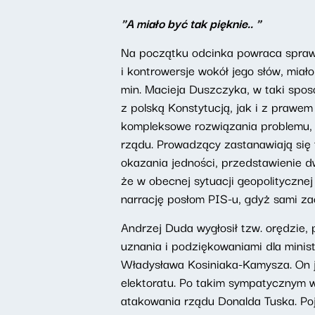
"A miało być tak pięknie.. "
Na początku odcinka powraca sprawa
i kontrowersje wokół jego słów, mia
min. Macieja Duszczyka, w taki spos
z polską Konstytucją, jak i z prawem
kompleksowe rozwiązania problemu, p
rządu. Prowadzący zastanawiają się t
okazania jedności, przedstawienie d
że w obecnej sytuacji geopolityczne
narrację posłom PIS-u, gdyż sami zac
Andrzej Duda wygłosił tzw. orędzie,
uznania i podziękowaniami dla minist
Władysława Kosiniaka-Kamysza. On j
elektoratu. Po takim sympatycznym 
atakowania rządu Donalda Tuska. Poj