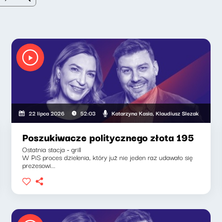
Klaudiusz Slezak
Katarzyna Kasia, Klaudiusz Slezak
22 lipca 2026
52:03
Poszukiwacze politycznego złota 195
Ostatnia stacja - grill
W PiS proces dzielenia, który już nie jeden raz udawało się
prezesowi...