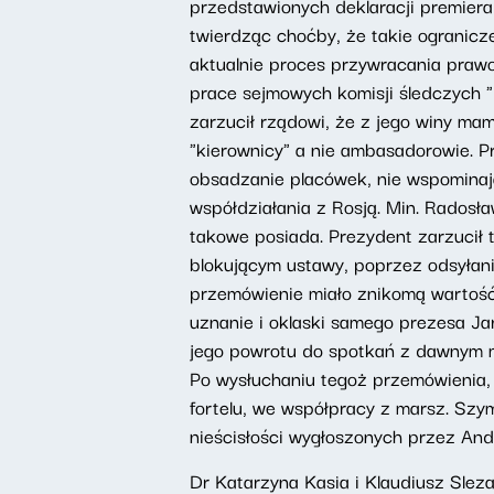
przedstawionych deklaracji premiera
twierdząc choćby, że takie ogranicze
aktualnie proces przywracania prawo
prace sejmowych komisji śledczych 
zarzucił rządowi, że z jego winy ma
"kierownicy" a nie ambasadorowie. Pr
obsadzanie placówek, nie wspominaj
współdziałania z Rosją. Min. Radosła
takowe posiada. Prezydent zarzucił t
blokującym ustawy, poprzez odsyłani
przemówienie miało znikomą wartość 
uznanie i oklaski samego prezesa J
jego powrotu do spotkań z dawnym
Po wysłuchaniu tegoż przemówienia,
fortelu, we współpracy z marsz. Szy
nieścisłości wygłoszonych przez An
Dr Katarzyna Kasia i Klaudiusz Slez