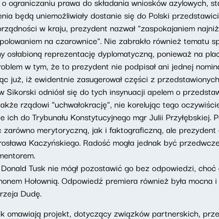
 o ograniczaniu prawa do składania wniosków azylowych, st
nia będą uniemożliwiały dostanie się do Polski przedstawici
rządności w kraju, prezydent nazwał "zaspokajaniem najni
"polowaniem na czarownice". Nie zabrakło również tematu 
my osłabioną reprezentację dyplomatyczną, ponieważ na plac
oblem w tym, że to prezydent nie podpisał ani jednej nomin
ąc już, iż ewidentnie zasugerował części z przedstawiony
w Sikorski odniósł się do tych insynuacji apelem o przedst
akże rządowi "uchwałokrację", nie korelując tego oczywiści
e ich do Trybunału Konstytucyjnego mgr Julii Przyłębskiej.
zarówno merytoryczną, jak i faktograficzną, ale prezydent 
arosława Kaczyńskiego. Radość mogła jednak być przedwcze
 mentorem.
 Donald Tusk nie mógł pozostawić go bez odpowiedzi, choć 
monem Hołownią. Odpowiedź premiera również była mocna i o
drzeja Dudę.
ak omawiają projekt, dotyczący związków partnerskich, prz