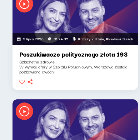
Katarzyna Kasia, Klaudiusz Slezak
9 lipca 2026
01:24:32
Poszukiwacze politycznego złota 193
Szlachetne zdrowie...
W wyniku afery w Szpitalu Południowym, Warszawa została
pozbawiona dwóch...