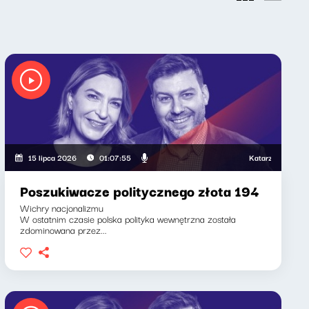
Katarzyna Kasia, Klaudi
15 lipca 2026
01:07:55
Poszukiwacze politycznego złota 194
Wichry nacjonalizmu
W ostatnim czasie polska polityka wewnętrzna została
zdominowana przez...