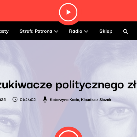
asty
Strefa Patrona
Radio
Sklep
ukiwacze politycznego z
2025
01:44:02
Katarzyna Kasia
,
Klaudiusz Slezak