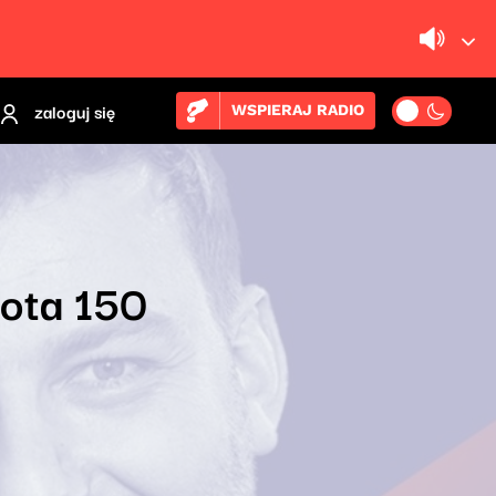
zaloguj się
WSPIERAJ RADIO
łota 150