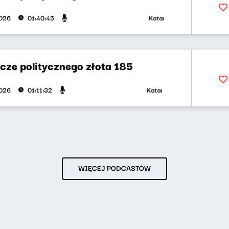
Katarzyna Kasia, Klaudiusz Sle
2026
01:40:45
cze politycznego złota 185
Katarzyna Kasia, Klaudiusz Slez
2026
01:11:32
WIĘCEJ PODCASTÓW