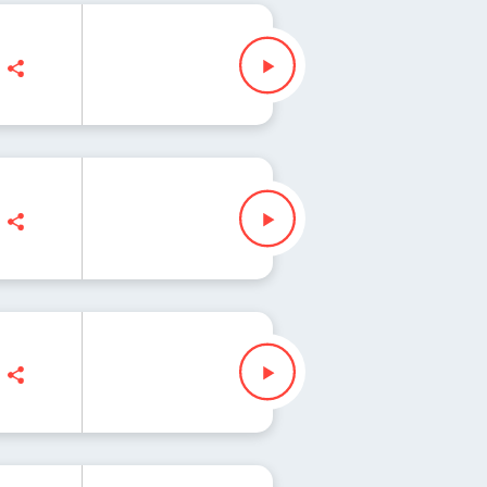
zak
ak