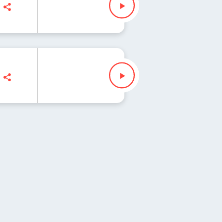
zak
ak