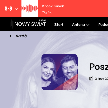
Knock Knock
Zigy Iva
Start
Antena
Podc
wróć
Posz
2 lipca 