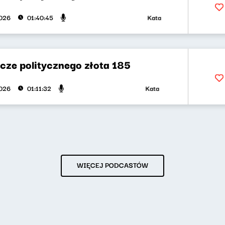
Katarzyna Kasia, Klaudiusz Sl
2026
01:40:45
cze politycznego złota 185
Katarzyna Kasia, Klaudiusz Sl
2026
01:11:32
WIĘCEJ PODCASTÓW