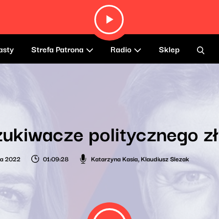
asty
Strefa Patrona
Radio
Sklep
ukiwacze politycznego z
ia 2022
01:09:28
Katarzyna Kasia
,
Klaudiusz Slezak