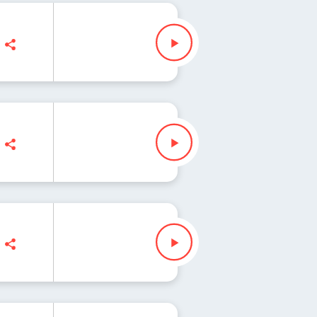
ezak
ezak