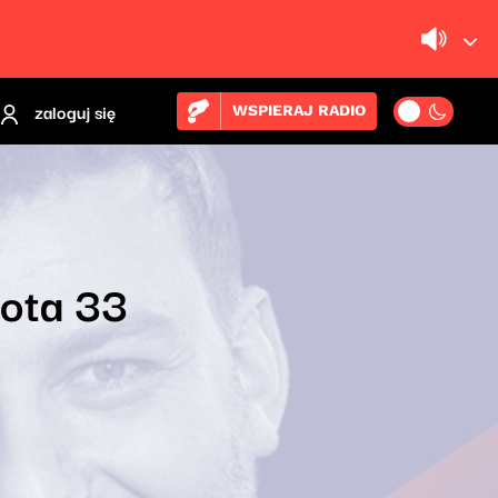
zaloguj się
WSPIERAJ RADIO
łota 33