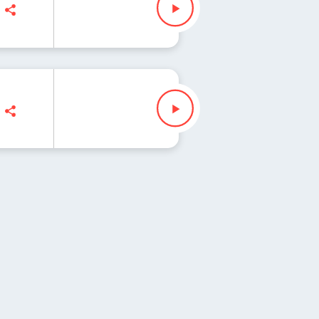
ezak
ezak