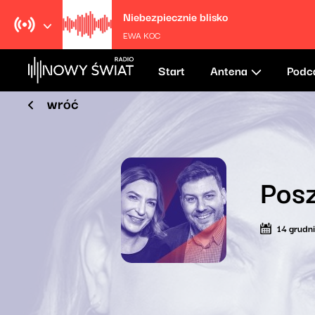
Niebezpiecznie blisko
EWA KOC
Start
Antena
Podc
wróć
Posz
14 grudn