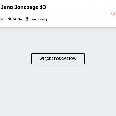
t Jana Janczego 10
Jan Janczy
020
56:34
WIĘCEJ PODCASTÓW