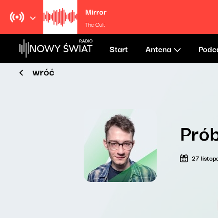
Mirror
The Cult
Start
Antena
Podc
wróć
Prób
27 listo