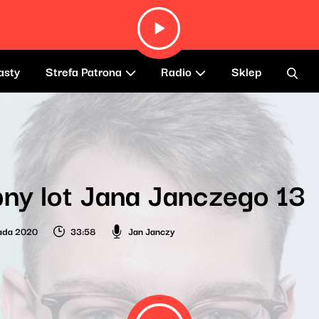
asty
Strefa Patrona
Radio
Sklep
ny lot Jana Janczego 13
pada 2020
33:58
Jan Janczy