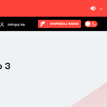
zaloguj się
WSPIERAJ RADIO
o 3