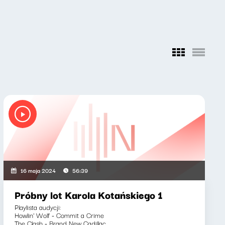
16 maja 2024
56:39
Próbny lot Karola Kotańskiego 1
Playlista audycji:
Howlin' Wolf - Commit a Crime
The Clash - Brand New Cadillac