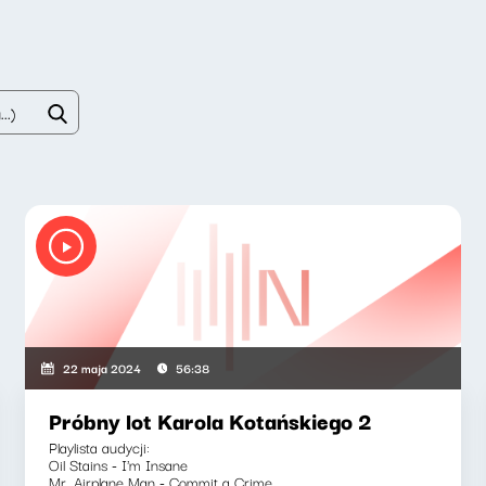
22 maja 2024
56:38
Próbny lot Karola Kotańskiego 2
Playlista audycji:
Oil Stains - I'm Insane
Mr. Airplane Man - Commit a Crime