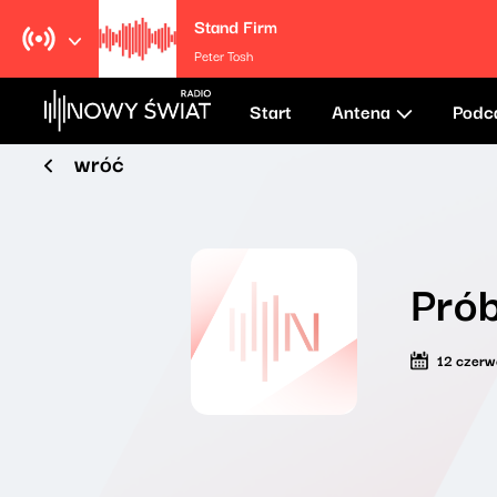
Stand Firm
Peter Tosh
Start
Antena
Podc
wróć
Prób
12 czer