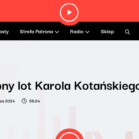
asty
Strefa Patrona
Radio
Sklep
ny lot Karola Kotańskieg
wca 2024
56:24