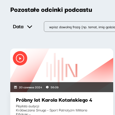
Pozostałe odcinki podcastu
Data
20 czerwca 2024
56:09
Próbny lot Karola Kotańskiego 4
Playlista audycji:
Królówczana Smuga - Sport Patriotyzm Militaria
Fifidroki -...