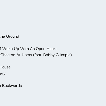
 the Ground
- I Woke Up With An Open Heart
- Ghosted At Home (feat. Bobby Gillespie)
 House
ery
Go Backwards