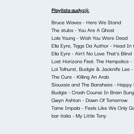
Playlista audycji:
Bruce Waves - Here We Stand
The stubs - You Are A Ghost
Lola Young - Wish You Were Dead
Ella Eyre, Tiggs Da Author - Head In
Ella Eyre - Ain't No Love That's Blind
Lost Horizons Feat. The Hempolics 
Lol Tolhurst, Budgie & Jacknife Lee 
The Cure - Killing An Arab
Siouxsie and The Banshees - Happy
Budgie - Crash Course In Brain Surg
Gwyn Ashton - Dawn Of Tomorrow
Tame Impala - Feels Like We Only 
bar italia - My Little Tony