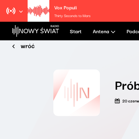
Vox Populi
Thirty Seconds to Mars
Start
Antena
Podc
wróć
Prób
20 czer