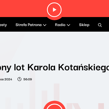
asty
Strefa Patrona
Radio
Sklep
ny lot Karola Kotańskieg
wca 2024
56:09