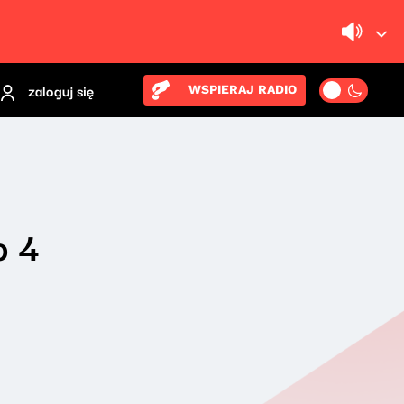
zaloguj się
WSPIERAJ RADIO
o 4