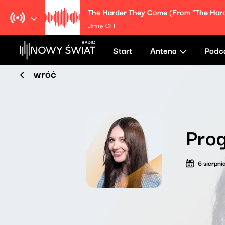
Jimmy Cliff
Start
Antena
Podc
wróć
Prog
6 sierpn