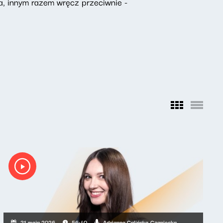
na, innym razem wręcz przeciwnie -
Adrianna Calińska-Czaniecka
31 maja 2026
56:40