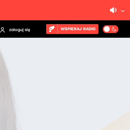
zaloguj się
WSPIERAJ RADIO