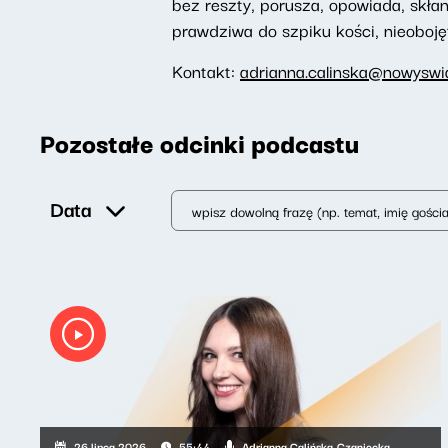
bez reszty, porusza, opowiada, skłan
prawdziwa do szpiku kości, nieoboję
Kontakt:
adrianna.calinska@nowyswia
Pozostałe odcinki podcastu
Data
Adrianna Calińska-Czaniecka
26 lipca 2026
55:44