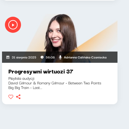
Adrianna Calińska-Czaniecka
31 sierpnia 2025
56:08
Progresywni wirtuozi 37
Playlista audycji:
David Gilmour & Romany Gilmour - Between Two Points
Big Big Train - Last...