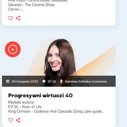
Genesis - The Cinema Show
Camel -...
Adrianna Calińska-Czaniecka
30 listopada 2025
57:18
Progresywni wirtuozi 40
Playlista audycji:
P.F.M. - River of Life
King Crimson - Cadence And Cascade (Greg Lake guide...