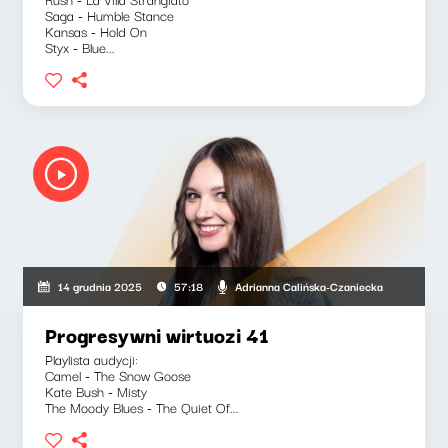
Saga - Humble Stance
Kansas - Hold On
Styx - Blue...
Adrianna Calińska-Czaniecka
14 grudnia 2025
57:18
Progresywni wirtuozi 41
Playlista audycji:
Camel - The Snow Goose
Kate Bush - Misty
The Moody Blues - The Quiet Of...