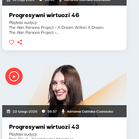
Progresywni wirtuozi 46
Playlista audycji:
The Alan Parsons Project - A Dream Within A Dream
The Alan Parsons Project -...
Adrianna Calińska-Czaniecka
22 lutego 2026
56:57
Progresywni wirtuozi 43
Playlista audycji:
Pink Floyd - Grantchester Meadows