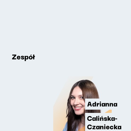
Zespół
Adrianna
Calińska-
Czaniecka