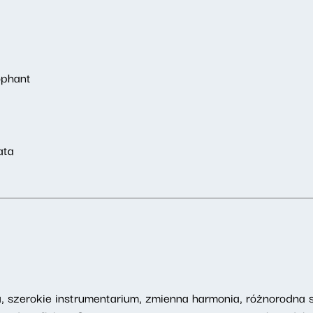
ophant
iata
 szerokie instrumentarium, zmienna harmonia, różnorodna st