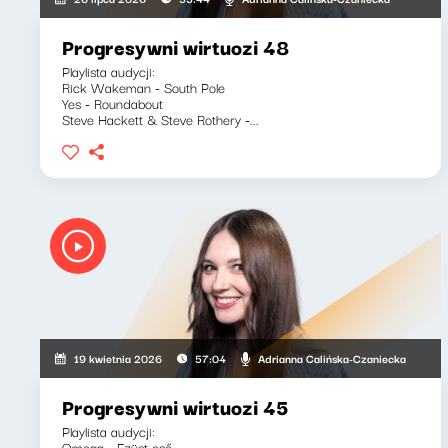
Progresywni wirtuozi 48
Playlista audycji:
Rick Wakeman - South Pole
Yes - Roundabout
Steve Hackett & Steve Rothery -...
Adrianna Calińska-Czaniecka
19 kwietnia 2026
57:04
Progresywni wirtuozi 45
Playlista audycji:
Omega - Ezüst eső