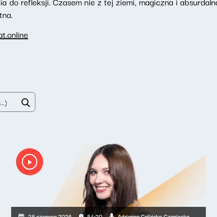
ia do refleksji. Czasem nie z tej ziemi, magiczna i absurdal
tna.
t.online
Adrianna Calińska-Czaniecka
28 czerwca 2026
54:20