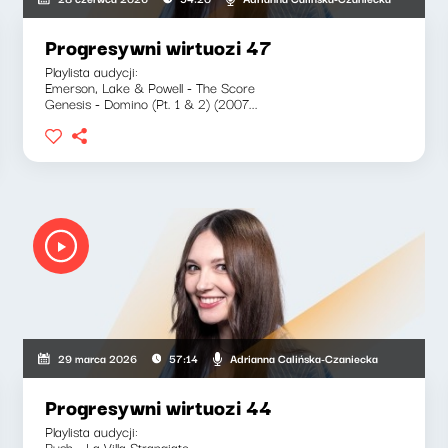
Progresywni wirtuozi 47
Playlista audycji:
Emerson, Lake & Powell - The Score
Genesis - Domino (Pt. 1 & 2) (2007...
Adrianna Calińska-Czaniecka
29 marca 2026
57:14
Progresywni wirtuozi 44
Playlista audycji:
Rush - La Villa Strangiato