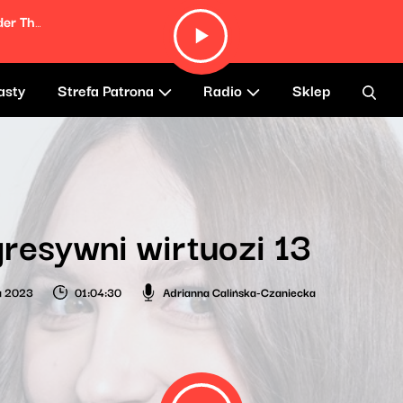
The Harder They Come (From "The Harder They Come" Soundtrack)
asty
Strefa Patrona
Radio
Sklep
resywni wirtuozi 13
ia 2023
01:04:30
Adrianna Calińska-Czaniecka