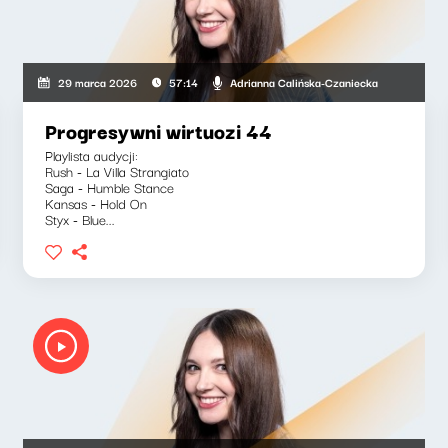
Adrianna Calińska-Czaniecka
29 marca 2026
57:14
Progresywni wirtuozi 44
Playlista audycji:
Rush - La Villa Strangiato
Saga - Humble Stance
Kansas - Hold On
Styx - Blue...