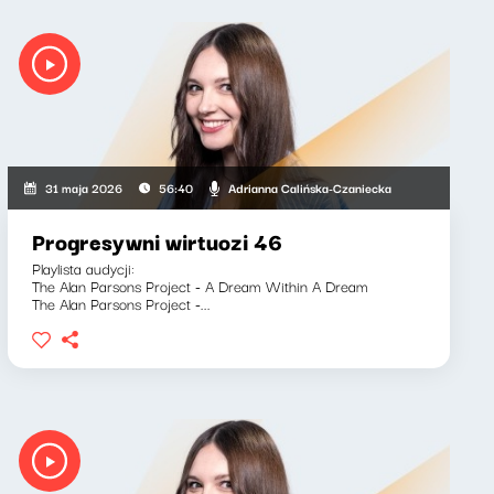
Adrianna Calińska-Czaniecka
31 maja 2026
56:40
Progresywni wirtuozi 46
Playlista audycji:
The Alan Parsons Project - A Dream Within A Dream
The Alan Parsons Project -...