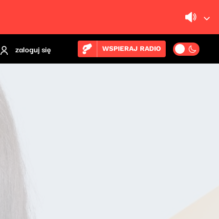
zaloguj się
WSPIERAJ RADIO