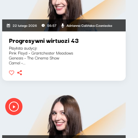
Adrianna Calińska-Czaniecka
22 lutego 2026
56:57
Progresywni wirtuozi 43
Playlista audycji:
Pink Floyd - Grantchester Meadows
Genesis - The Cinema Show
Camel -...