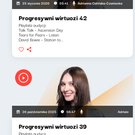
Adrianna Calińska-Czaniecka
25 stycznia 2026
55:41
Progresywni wirtuozi 42
Playlista audycji:
Talk Talk - Ascension Day
Tears for Fears - Listen
David Bowie - Station to...
Adrianna Caliń
26 października 2025
56:47
Progresywni wirtuozi 39
Playlista audycji: