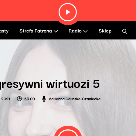
asty
Strefa Patrona
Radio
Sklep
resywni wirtuozi 5
a 2021
55:09
Adrianna Calińska-Czaniecka