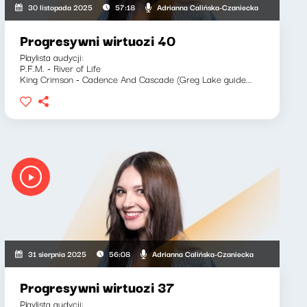
Adrianna Calińska-Czaniecka
30 listopada 2025
57:18
Progresywni wirtuozi 40
Playlista audycji:
P.F.M. - River of Life
King Crimson - Cadence And Cascade (Greg Lake guide...
Adrianna Calińska-Czaniecka
31 sierpnia 2025
56:08
Progresywni wirtuozi 37
Playlista audycji: