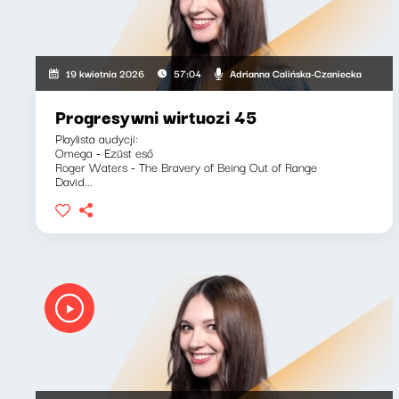
Adrianna Calińska-Czaniecka
19 kwietnia 2026
57:04
Progresywni wirtuozi 45
Playlista audycji:
Omega - Ezüst eső
Roger Waters - The Bravery of Being Out of Range
David...