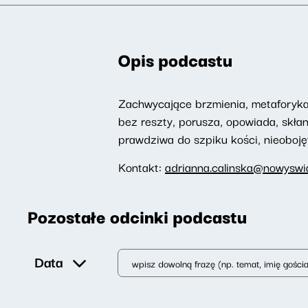
Opis podcastu
Zachwycające brzmienia, metaforyka,
bez reszty, porusza, opowiada, skłan
prawdziwa do szpiku kości, nieoboję
Kontakt:
adrianna.calinska@nowyswia
Pozostałe odcinki podcastu
Data