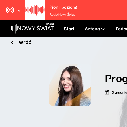
Pion i poziom!
Radio Nowy Świat
Start
Antena
Podc
wróć
Prog
3 grudni