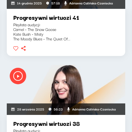
Adrianna Calińska-Czaniecka
14 grudnia 2025
57:18
Progresywni wirtuozi 41
Playlista audycji:
Camel - The Snow Goose
Kate Bush - Misty
The Moody Blues - The Quiet Of...
ska-Czaniecka
Adrianna Calińska-Czaniecka
28 września 2025
56:23
Progresywni wirtuozi 38
Playlista audycji: