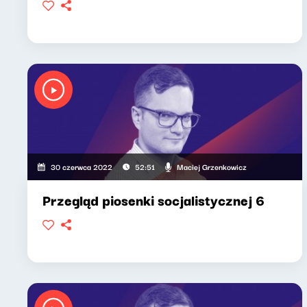
Maciej Grzenkowicz
30 czerwca 2022
52:51
Przegląd piosenki socjalistycznej 6