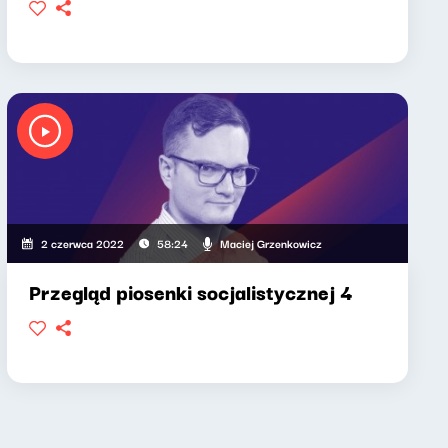
Maciej Grzenkowicz
2 czerwca 2022
58:24
Przegląd piosenki socjalistycznej 4