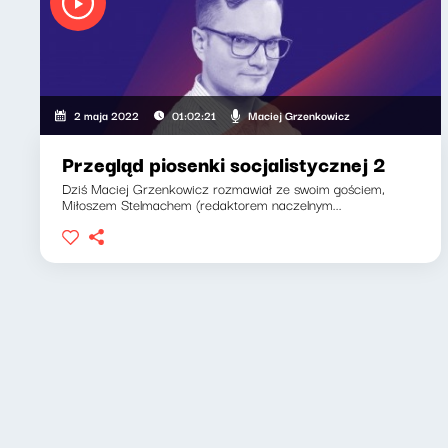
Maciej Grzenkowicz
2 maja 2022
01:02:21
Przegląd piosenki socjalistycznej 2
Dziś Maciej Grzenkowicz rozmawiał ze swoim gościem,
Miłoszem Stelmachem (redaktorem naczelnym...