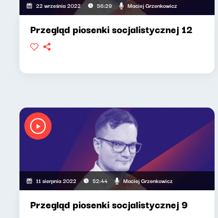
Maciej Grzenkowicz
22 września 2022
56:29
Przegląd piosenki socjalistycznej 12
Maciej Grzenkowicz
11 sierpnia 2022
52:44
Przegląd piosenki socjalistycznej 9