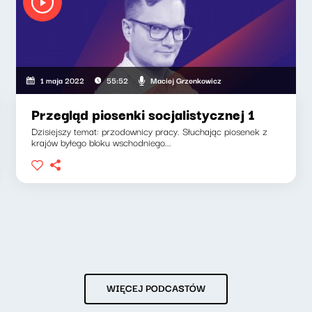
Maciej Grzenkowicz
1 maja 2022
55:52
Przegląd piosenki socjalistycznej 1
Dzisiejszy temat: przodownicy pracy. Słuchając piosenek z
krajów byłego bloku wschodniego...
WIĘCEJ PODCASTÓW