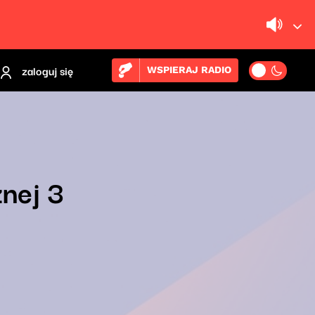
zaloguj się
WSPIERAJ RADIO
znej 3