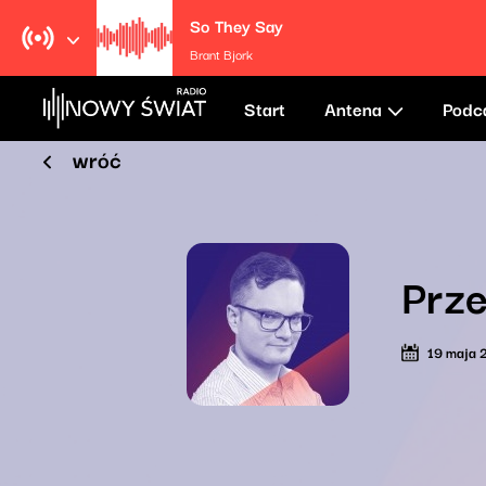
So They Say
Brant Bjork
Start
Antena
Podc
wróć
Prze
19 maja 