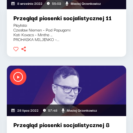
Maciej Grzenkowicz
8 września 2022
55:03
Przegląd piosenki socjalistycznej 11
Playlista:
Czesław Niemen - Pod Papugami
Kati Kovacs - Mintha …
PROHASKA MILJENKO -...
Maciej Grzenkowicz
28 lipca 2022
57:48
Przegląd piosenki socjalistycznej 8