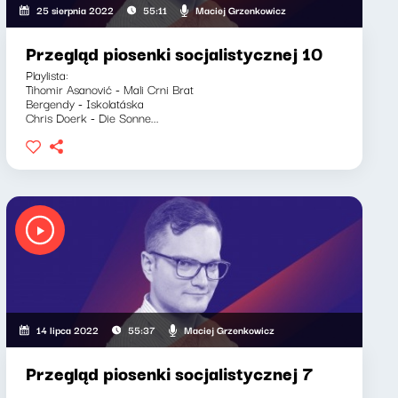
Maciej Grzenkowicz
25 sierpnia 2022
55:11
Przegląd piosenki socjalistycznej 10
Playlista:
Tihomir Asanović - Mali Crni Brat
Bergendy - Iskolatáska
Chris Doerk - Die Sonne...
Maciej Grzenkowicz
14 lipca 2022
55:37
Przegląd piosenki socjalistycznej 7