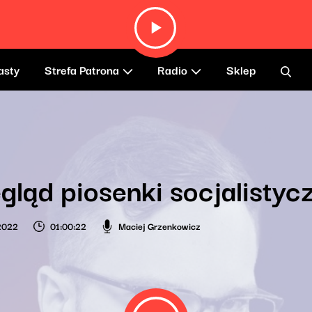
asty
Strefa Patrona
Radio
Sklep
gląd piosenki socjalistyc
2022
01:00:22
Maciej Grzenkowicz