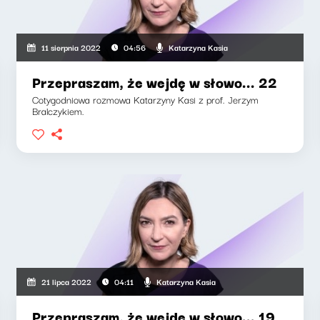
Katarzyna Kasia
11 sierpnia 2022
04:56
Przepraszam, że wejdę w słowo... 22
Cotygodniowa rozmowa Katarzyny Kasi z prof. Jerzym
Bralczykiem.
Katarzyna Kasia
21 lipca 2022
04:11
Przepraszam, że wejdę w słowo... 19