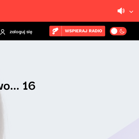
zaloguj się
WSPIERAJ RADIO
o... 16