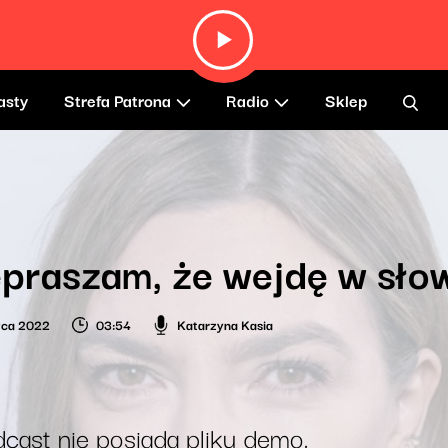
asty
Strefa Patrona
Radio
Sklep
praszam, że wejdę w słow
wca 2022
03:54
Katarzyna Kasia
cast nie posiada pliku demo.