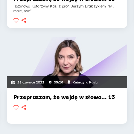
Rozmowa Katarzyny Kasi z prof. Jerzym Bralczykiem: "Mi,
mnie, mię"
Katarzyna Kasia
23 czerwca 2022
05:26
Przepraszam, że wejdę w słowo... 15