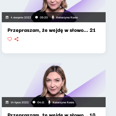
Katarzyna Kasia
4 sierpnia 2022
05:20
Przepraszam, że wejdę w słowo... 21
Katarzyna Kasia
14 lipca 2022
04:11
Przepraszam, że wejdę w słowo... 18