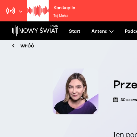
Kanikapila
Taj Mahal
Start
Antena
Podc
wróć
Prze
30 czer
Ten pod