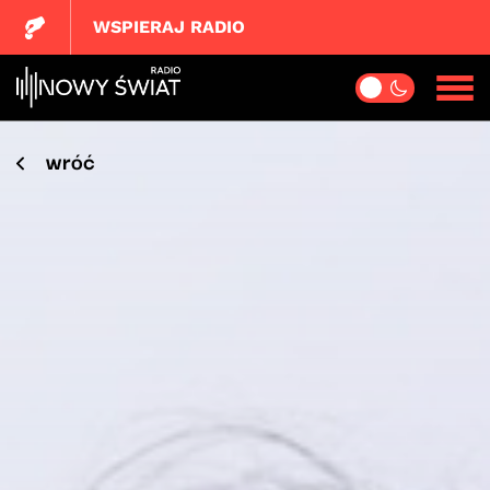
WSPIERAJ RADIO
wróć