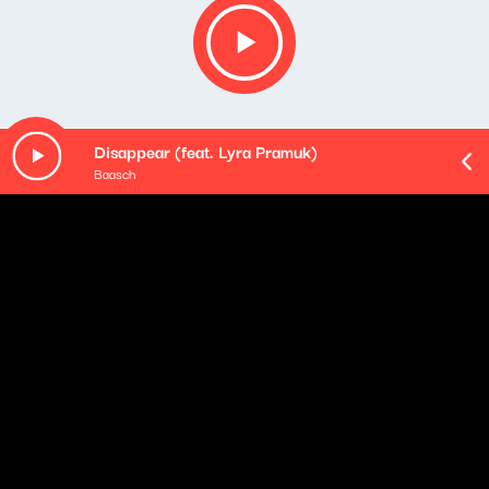
Disappear (feat. Lyra Pramuk)
Baasch
O odcinku
Gościem Michała Nogasia była Grażyna Torbicka.
Playlista audycji: