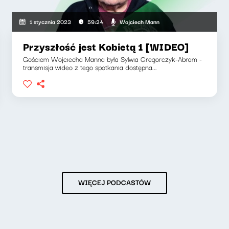
Wojciech Mann
1 stycznia 2023
59:24
Przyszłość jest Kobietą 1 [WIDEO]
Gościem Wojciecha Manna była Sylwia Gregorczyk-Abram -
transmisja wideo z tego spotkania dostępna...
WIĘCEJ PODCASTÓW