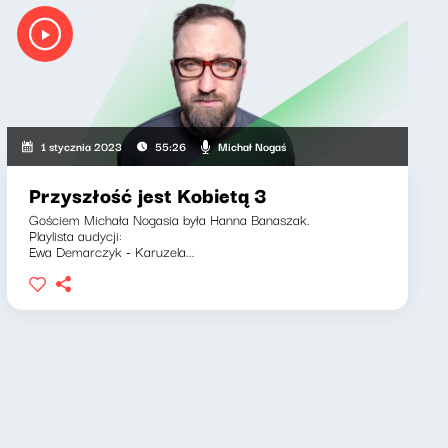
Michał Nogaś
1 stycznia 2023
55:26
Przyszłość jest Kobietą 3
Gościem Michała Nogasia była Hanna Banaszak.
Playlista audycji:
Ewa Demarczyk - Karuzela...