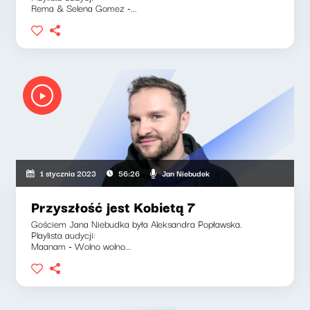
Rema & Selena Gomez -...
Jan Niebudek
1 stycznia 2023
56:26
Przyszłość jest Kobietą 7
Gościem Jana Niebudka była Aleksandra Popławska.
Playlista audycji:
Maanam - Wolno wolno...