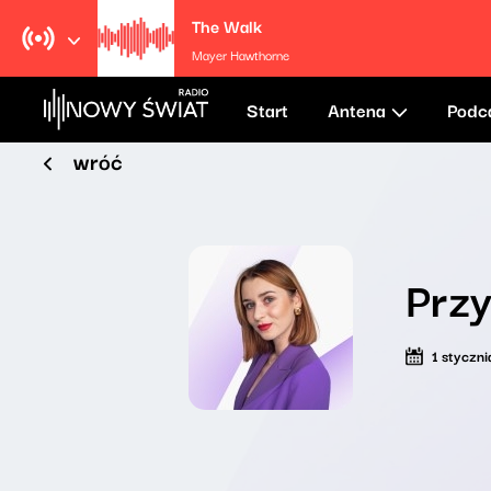
The Walk
Mayer Hawthorne
Start
Antena
Podc
wróć
Przy
1 styczn