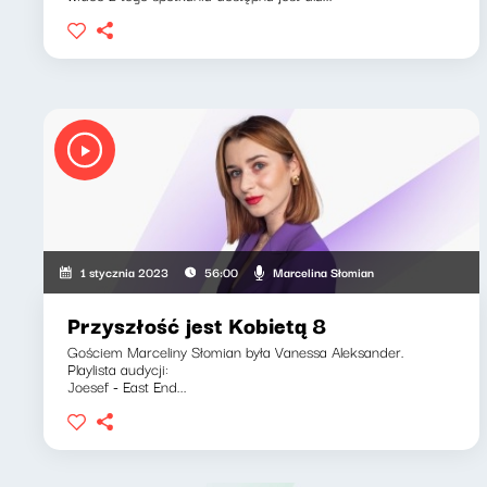
Marcelina Słomian
1 stycznia 2023
56:00
Przyszłość jest Kobietą 8
Gościem Marceliny Słomian była Vanessa Aleksander.
Playlista audycji:
Joesef - East End...