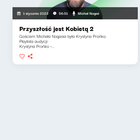
Michał Nogaś
1 stycznia 2023
56:51
Przyszłość jest Kobietą 2
Gościem Michała Nogasia była Krystyna Prońko.
Playlista audycji:
Krystyna Prońko -...