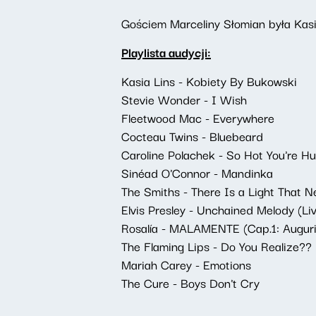
Gościem Marceliny Słomian była Kasi
Playlista audycji:
Kasia Lins - Kobiety By Bukowski
Stevie Wonder - I Wish
Fleetwood Mac - Everywhere
Cocteau Twins - Bluebeard
Caroline Polachek - So Hot You're Hu
Sinéad O'Connor - Mandinka
The Smiths - There Is a Light That 
Elvis Presley - Unchained Melody (Li
Rosalía - MALAMENTE (Cap.1: Auguri
The Flaming Lips - Do You Realize??
Mariah Carey - Emotions
The Cure - Boys Don't Cry