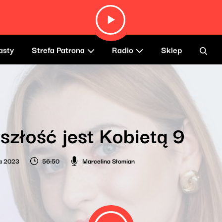
asty
Strefa Patrona
Radio
Sklep
szłość jest Kobietą 9
ia 2023
56:50
Marcelina Słomian