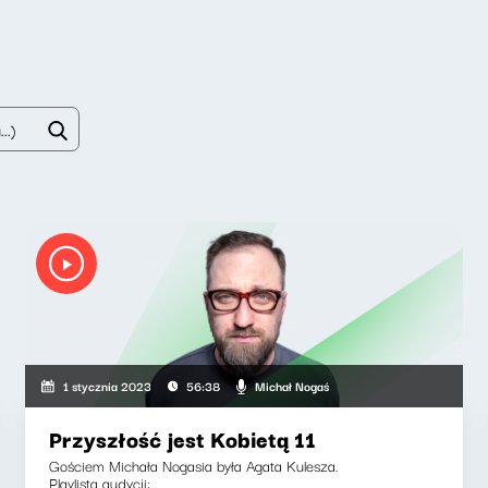
Michał Nogaś
1 stycznia 2023
56:38
Przyszłość jest Kobietą 11
Gościem Michała Nogasia była Agata Kulesza.
Playlista audycji: