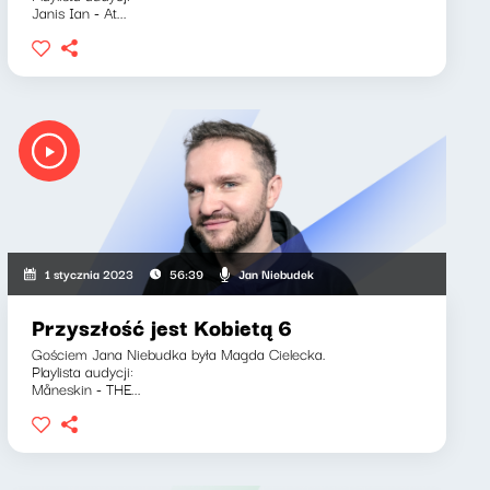
Janis Ian - At...
Jan Niebudek
1 stycznia 2023
56:39
Przyszłość jest Kobietą 6
Gościem Jana Niebudka była Magda Cielecka.
Playlista audycji:
Måneskin - THE...