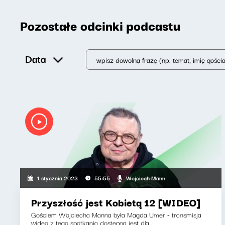
Pozostałe odcinki podcastu
Data
Wojciech Mann
1 stycznia 2023
55:55
Przyszłość jest Kobietą 12 [WIDEO]
Gościem Wojciecha Manna była Magda Umer - transmisja
wideo z tego spotkania dostępna jest dla...