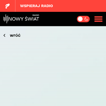
WSPIERAJ RADIO
wróć