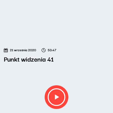
21 września 2020
53:47
Punkt widzenia 41