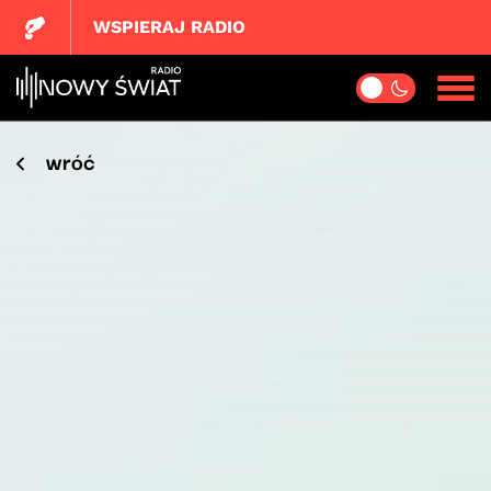
WSPIERAJ RADIO
wróć