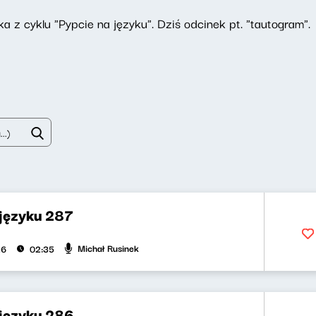
a z cyklu "Pypcie na języku". Dziś odcinek pt. "tautogram".
 języku 287
Michał Rusinek
26
02:35
 języku 286