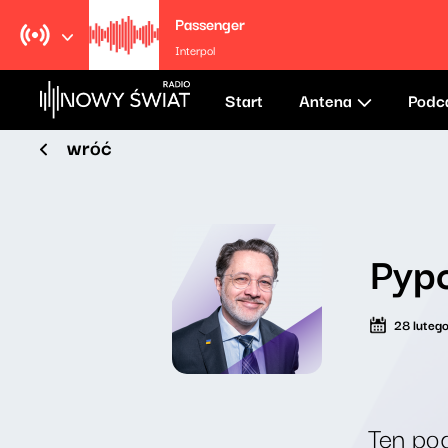
Passenger
Interpol
Start
Antena
Podc
wróć
Pypc
28 luteg
Ten pod