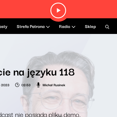
asty
Strefa Patrona
Radio
Sklep
ie na języku 118
o 2023
02:53
Michał Rusinek
cast nie posiada pliku demo.