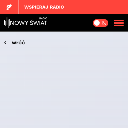
WSPIERAJ RADIO
wróć