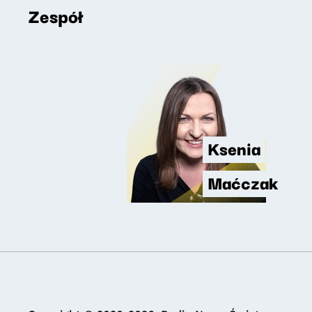
Zespół
Ksenia
Maćczak