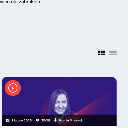
pewno nie zabraknie.
Ksenia Maćczak
1 lutego 2026
25:38