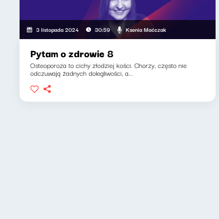
Ksenia Maćczak
3 listopada 2024
30:59
Pytam o zdrowie 8
Osteoporoza to cichy złodziej kości. Chorzy, często nie
odczuwają żadnych dolegliwości, a...