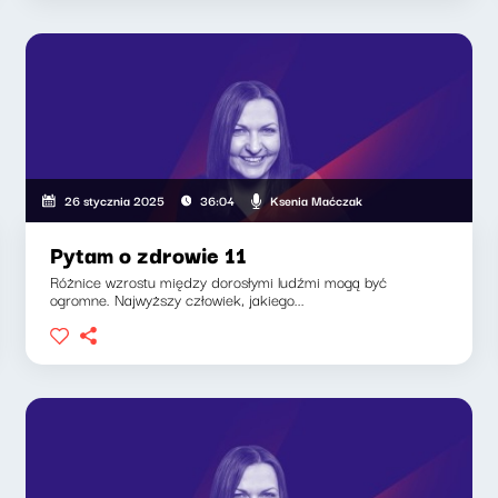
Ksenia Maćczak
26 stycznia 2025
36:04
Pytam o zdrowie 11
Różnice wzrostu między dorosłymi ludźmi mogą być
ogromne. Najwyższy człowiek, jakiego...