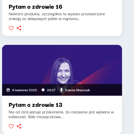
Pytam o zdrowie 16
Niektóre produkty, szczególnie te wysoko przetworzone
znikają ze sklepowych półek w mgnieniu...
Ksenia Maćczak
6 kwietnia 2025
26:17
Pytam o zdrowie 13
Nie od dziś panuje przekonanie, że cierpienie jest wpisane w
kobiecość. Bóle miesiączkowe,...