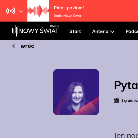
Pion i poziom!
Radio Nowy Świat
Start
Antena
Podc
wróć
Pyta
1 grudni
Ten pod