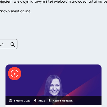
ojęciem wielowymiarowym i tej wielowymiarowości tutaj na 
nowyswiat.online
.
Ksenia Maćczak
1 marca 2026
31:32