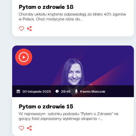
Pytam o zdrowie 18
Choroby układu krążenia odpowiadają za blisko 40% zgonów
w Polsce. Choć medycyna idzie do...
Ksenia Maćczak
30 listopada 2025
29:46
Pytam o zdrowie 15
W najnowszym odcinku podcastu "Pytam o Zdrowie" na
gorący fotel zapraszamy wybitnego eksperta –...