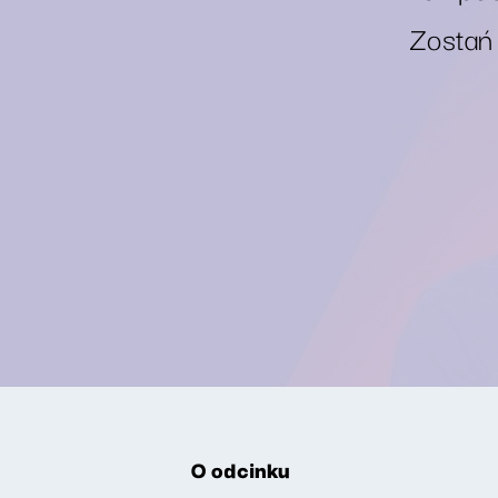
Zostań
O odcinku