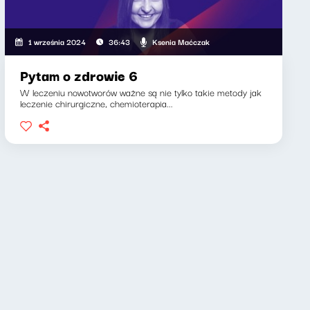
Ksenia Maćczak
1 września 2024
36:43
Pytam o zdrowie 6
W leczeniu nowotworów ważne są nie tylko takie metody jak
leczenie chirurgiczne, chemioterapia...