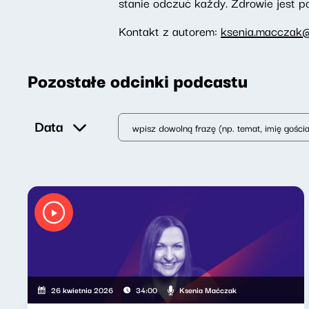
stanie odczuć każdy. Zdrowie jest p
Kontakt z autorem:
ksenia.macczak@
Pozostałe odcinki podcastu
Data
Ksenia Maćczak
26 kwietnia 2026
34:00