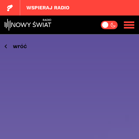
WSPIERAJ RADIO
wróć