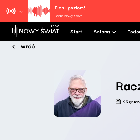
Pion i poziom!
Radio Nowy Świat
Start
Antena
Podc
wróć
Rac
25 grudn