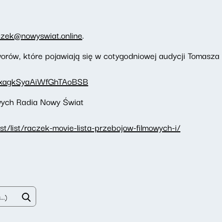
czek@nowyswiat.online
.
orów, które pojawiają się w cotygodniowej audycji Tomasz
1bbxagkSyaAiWfGhTAoBSB
owych Radia Nowy Świat
t/list/raczek-movie-lista-przebojow-filmowych-i/