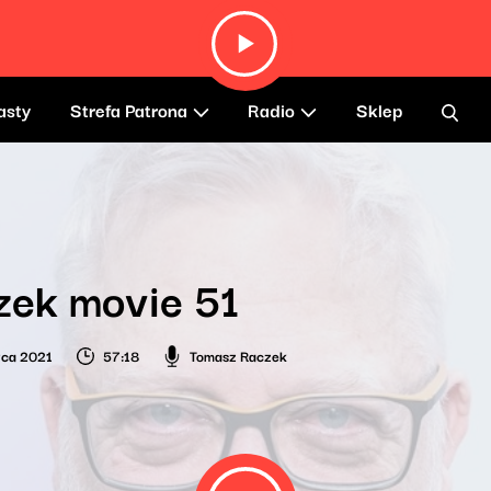
asty
Strefa Patrona
Radio
Sklep
zek movie 51
wca 2021
57:18
Tomasz Raczek