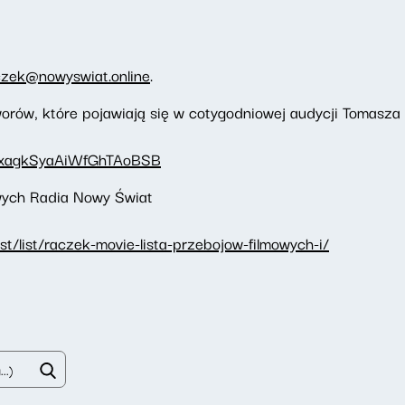
czek@nowyswiat.online
.
orów, które pojawiają się w cotygodniowej audycji Tomasz
1bbxagkSyaAiWfGhTAoBSB
owych Radia Nowy Świat
t/list/raczek-movie-lista-przebojow-filmowych-i/