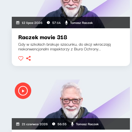
Tomasz Raczek
12 lipca 2026
57:14
Raczek movie 318
Gdy w szkołach brakuje szacunku, do akcji wkraczają
niekonwencjonalni inspektorzy z Biura Ochrony...
Tomasz Raczek
21 czerwca 2026
56:55