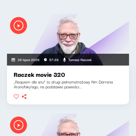
Tomasz Raczek
26 lipca 2026
57:28
Raczek movie 320
„Requiem dla snu” to drugi pełnometrażowy film Darrena
Aronofsky’ego, na podstawie powieści...