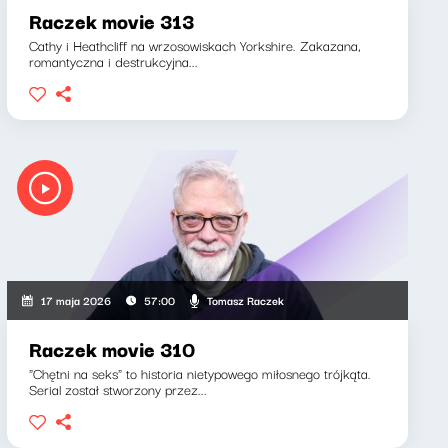
Raczek movie 313
Cathy i Heathcliff na wrzosowiskach Yorkshire. Zakazana,
romantyczna i destrukcyjna...
Tomasz Raczek
17 maja 2026
57:00
Raczek movie 310
"Chętni na seks" to historia nietypowego miłosnego trójkąta.
Serial został stworzony przez...