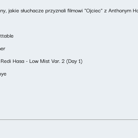
ny, jakie słuchacze przyznali filmowi "Ojciec" z Anthonym H
ttable
her
Redi Hasa - Low Mist Var. 2 (Day 1)
bye