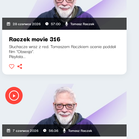
Tomasz Raczek
28 czerwca 2026
57:00
Raczek movie 316
Słuchacze wraz z red. Tomaszem Raczkiem ocenie poddali
film "Obsesja".
Playlista...
Tomasz Raczek
7 czerwca 2026
56:36