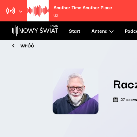
Another Time Another Place
U2
Start
Antena
Podc
wróć
Rac
27 czer