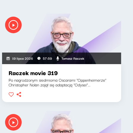
Tomasz Raczek
19 lipca 2026
57:59
Raczek movie 319
Po nagrodzonym siedmioma Oscarami "Oppenheimerze"
Christopher Nolan zajął się adaptacją "Odysei"...