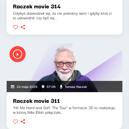
Raczek movie 314
Gdybyś dowiedział się, że nie jesteśmy sami i gdyby ktoś ci
to udowodnił, czy byś się...
Tomasz Raczek
24 maja 2026
57:06
Raczek movie 311
"Hit Me Hard and Soft: The Tour" w formacie 3D to realizacja,
w której Billie Eilish połączyła...