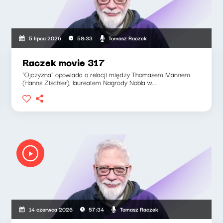
Tomasz Raczek
5 lipca 2026
58:33
Raczek movie 317
"Ojczyzna" opowiada o relacji między Thomasem Mannem
(Hanns Zischler), laureatem Nagrody Nobla w...
Tomasz Raczek
14 czerwca 2026
57:34