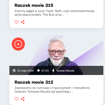
Raczek movie 315
Intymny wgląd w życie Taylor Swift, czyli sześcioodcinkowy
serial dokumentalny "The End of an...
Tomasz Raczek
31 maja 2026
57:24
Raczek movie 312
Zapraszamy na rozmowę o mężczyznach i manosferze.
Gościem Tomasza Raczka był psycholog i...