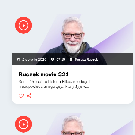
Tomasz Raczek
2 sierpnia 2026
57:15
Raczek movie 321
Serial "Proud" to historia Filipa, młodego i
nieodpowiedzialnego geja, który żyje w...