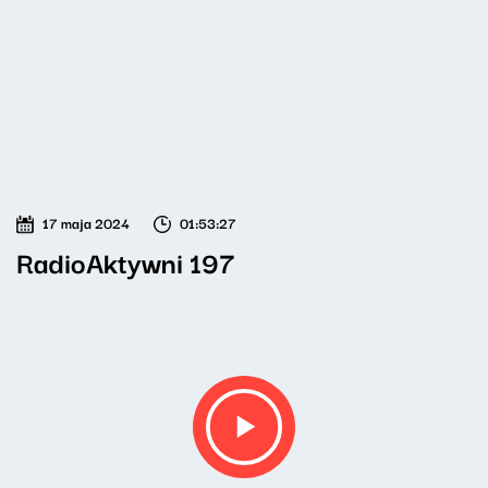
17 maja 2024
01:53:27
RadioAktywni 197