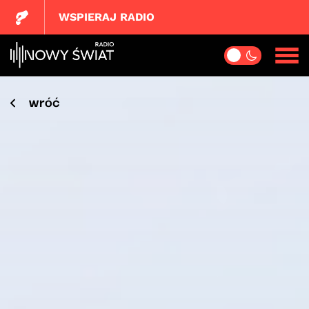
WSPIERAJ RADIO
wróć