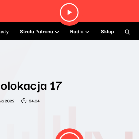
asty
Strefa Patrona
Radio
Sklep
olokacja 17
nia 2022
54:04