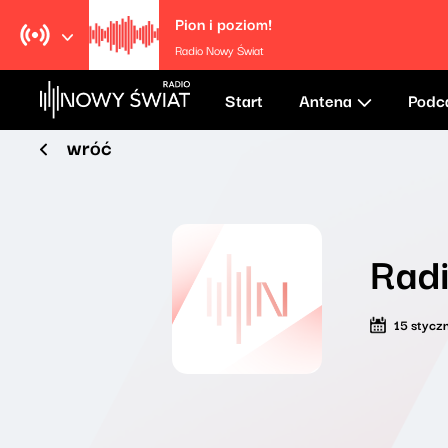
Pion i poziom!
Radio Nowy Świat
Start
Antena
Podc
wróć
Radi
15 stycz