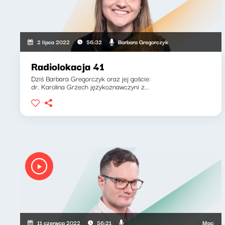
Barbara Gregorczyk
2 lipca 2022
56:32
Radiolokacja 41
Dziś Barbara Gregorczyk oraz jej goście:
dr. Karolina Grzech językoznawczyni z...
Maciej Grzen
11 czerwca 2022
56:21