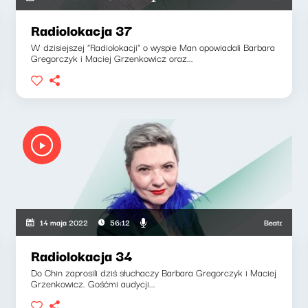
Radiolokacja 37
W dzisiejszej "Radiolokacji" o wyspie Man opowiadali Barbara
Gregorczyk i Maciej Grzenkowicz oraz...
kowicz, Barbara Gregorczyk
Beata Grabarczy
14 maja 2022
56:12
Radiolokacja 34
Do Chin zaprosili dziś słuchaczy Barbara Gregorczyk i Maciej
Grzenkowicz. Gośćmi audycji...