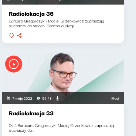
Radiolokacja 36
Barbara Gregorczyk i Maciej Grzenkowicz zapraszają
słuchaczy do Włoch. Gośćmi audycji...
k, Maciej Grzenkowicz
Maciej Grzenkowicz,
7 maja 2022
55:48
Radiolokacja 33
Dziś Barabara Gregorczyki Maciej Grzenkowicz zapraszają
słuchaczy do...