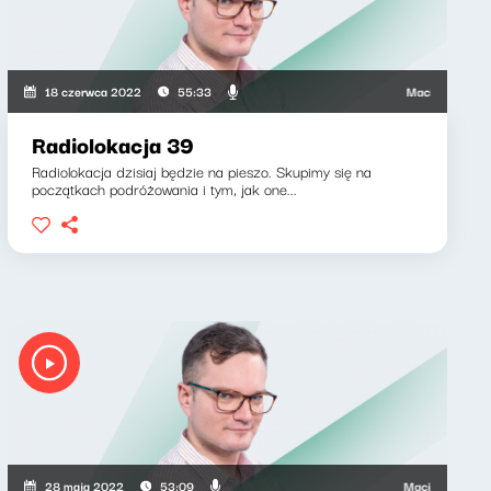
wicz, Barbara Gregorczyk
Maciej Grzenkowicz
18 czerwca 2022
55:33
Radiolokacja 39
Radiolokacja dzisiaj będzie na pieszo. Skupimy się na
początkach podróżowania i tym, jak one...
icz, Barbara Gregorczyk
Maciej Grzenkowicz
28 maja 2022
53:09