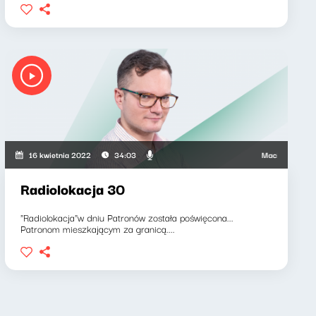
wicz, Barbara Gregorczyk
Maciej Grzenkowicz
16 kwietnia 2022
34:03
Radiolokacja 30
"Radiolokacja"w dniu Patronów została poświęcona...
Patronom mieszkającym za granicą....