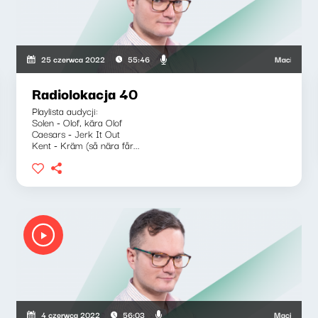
Maciej Grzenko
25 czerwca 2022
55:46
Radiolokacja 40
Playlista audycji:
Solen - Olof, kära Olof
Caesars - Jerk It Out
Kent - Kräm (så nära får...
kowicz, Barbara Gregorczyk
Maciej Grzenkow
4 czerwca 2022
56:03