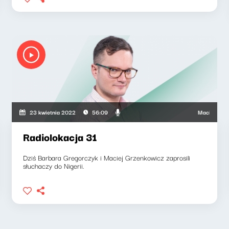
nkowicz, Barbara Gregorczyk
Maciej Grzenko
23 kwietnia 2022
56:09
Radiolokacja 31
Dziś Barbara Gregorczyk i Maciej Grzenkowicz zaprosili
słuchaczy do Nigerii.