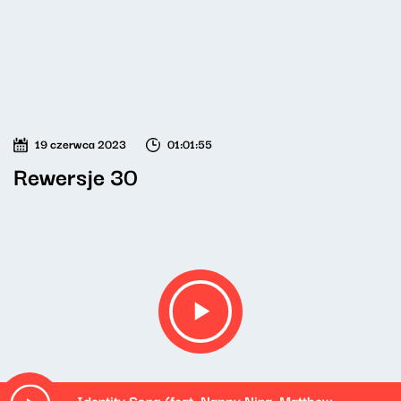
19 czerwca 2023
01:01:55
Rewersje 30