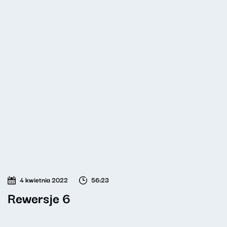
4 kwietnia 2022
56:23
Rewersje 6