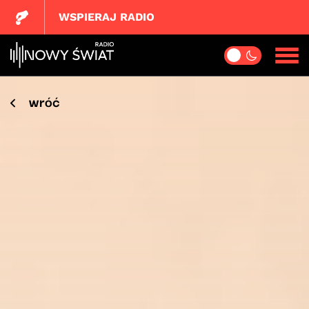
WSPIERAJ RADIO
wróć