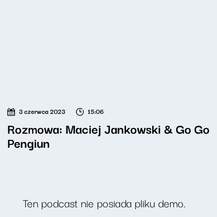
3 czerwca 2023
15:06
Rozmowa: Maciej Jankowski & Go Go
Pengiun
Ten podcast nie posiada pliku demo.