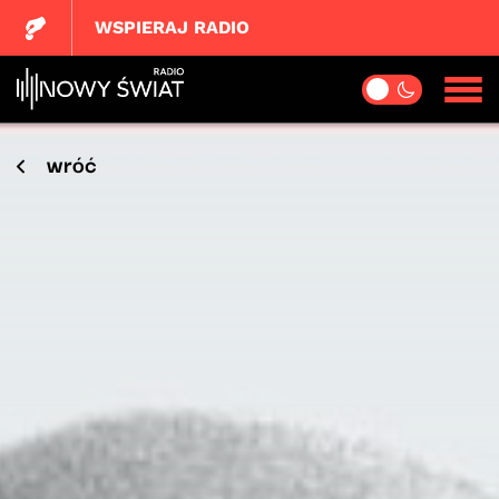
WSPIERAJ RADIO
wróć