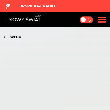
WSPIERAJ RADIO
wróć