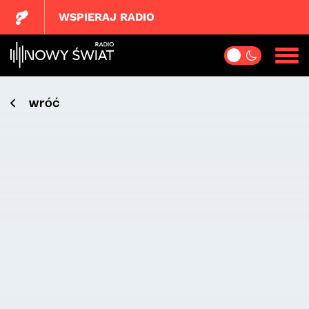
WSPIERAJ RADIO
wróć