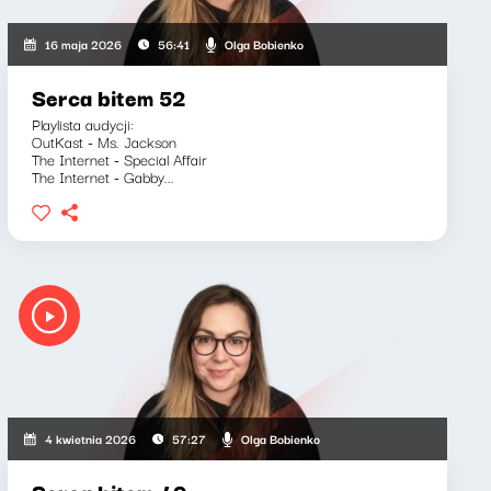
Olga Bobienko
16 maja 2026
56:41
Serca bitem 52
Playlista audycji:
OutKast - Ms. Jackson
The Internet - Special Affair
The Internet - Gabby...
Olga Bobienko
4 kwietnia 2026
57:27