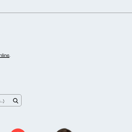
line
.