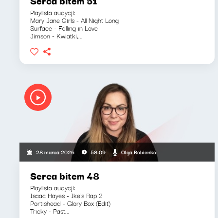
Serca bitem 51
Playlista audycji:
Mary Jane Girls - All Night Long
Surface - Falling in Love
Jimson - Kwiatki,...
Olga Bobienko
28 marca 2026
58:09
Serca bitem 48
Playlista audycji:
Isaac Hayes - Ike's Rap 2
Portishead - Glory Box (Edit)
Tricky - Past...