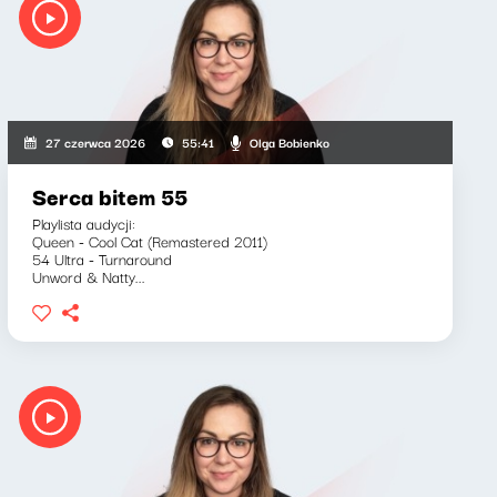
Olga Bobienko
27 czerwca 2026
55:41
Serca bitem 55
Playlista audycji:
Queen - Cool Cat (Remastered 2011)
54 Ultra - Turnaround
Unword & Natty...