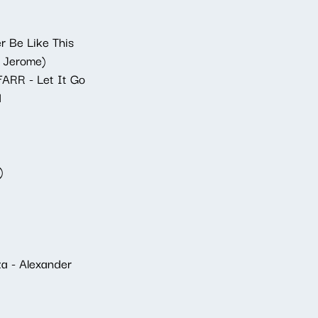
 Be Like This
r Jerome)
FARR - Let It Go
d
)
a - Alexander