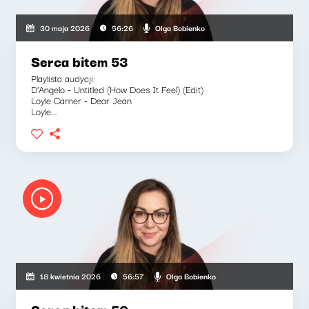
Olga Bobienko
30 maja 2026
56:26
Serca bitem 53
Playlista audycji:
D'Angelo - Untitled (How Does It Feel) (Edit)
Loyle Carner - Dear Jean
Loyle...
Olga Bobienko
18 kwietnia 2026
56:57