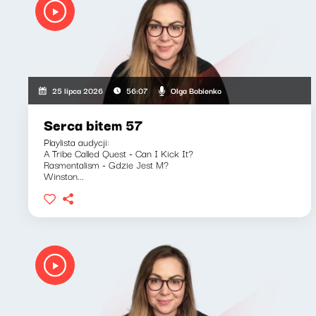
Olga Bobienko
25 lipca 2026
56:07
Serca bitem 57
Playlista audycji:
A Tribe Called Quest - Can I Kick It?
Rasmentalism - Gdzie Jest M?
Winston...