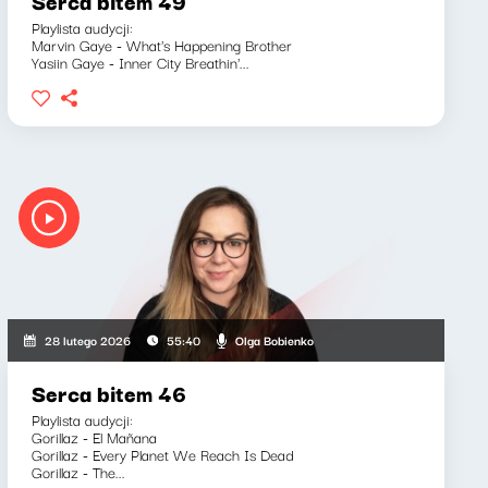
Serca bitem 49
Playlista audycji:
Marvin Gaye - What's Happening Brother
Yasiin Gaye - Inner City Breathin'...
Olga Bobienko
28 lutego 2026
55:40
Serca bitem 46
Playlista audycji:
Gorillaz - El Mañana
Gorillaz - Every Planet We Reach Is Dead
Gorillaz - The...