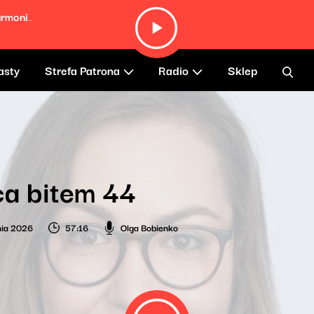
Autumn Leaves (Live at the Berlin Philharmonie, Germany
asty
Strefa Patrona
Radio
Sklep
a bitem 44
nia 2026
57:16
Olga Bobienko