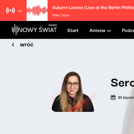
Miles Davis
Start
Antena
Podc
wróć
Serc
31 stycz