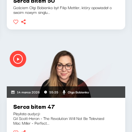
Serca bitem 50
Gościem Olgi Bobienko był Filip Mettler, który opowiadał o
swoim nowym singlu...
Olga Bobienko
14 marca 2026
55:35
Serca bitem 47
Playlista audycji:
Gil Scott-Heron - The Revolution Will Not Be Televised
Mac Miller - Perfect...