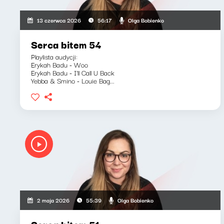
Olga Bobienko
13 czerwca 2026
56:17
Serca bitem 54
Playlista audycji:
Erykah Badu - Woo
Erykah Badu - I'll Call U Back
Yebba & Smino - Louie Bag...
Olga Bobienko
2 maja 2026
55:39