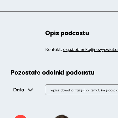
Opis podcastu
Kontakt:
olga.bobienko@nowyswiat.on
Pozostałe odcinki podcastu
Data