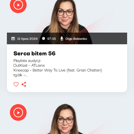
Olga Bobienko
11 lipca 2026
57:15
Serca bitem 56
Playlista audycji:
OutKast - ATLiens
Kneecap - Better Way To Live (feat. Grian Chatten)
tg.blk -...