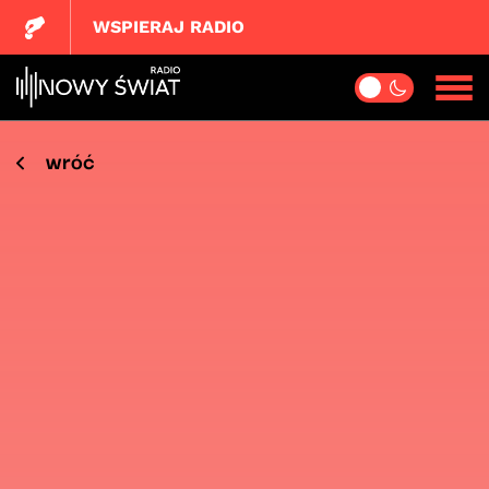
WSPIERAJ RADIO
wróć