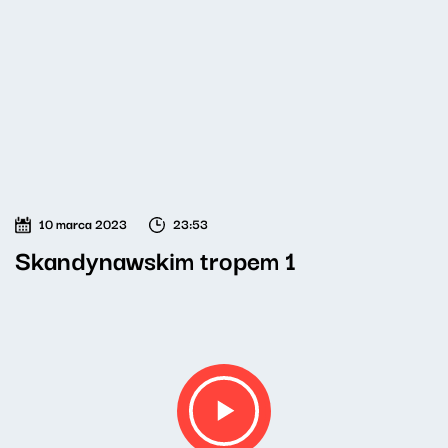
10 marca 2023
23:53
Skandynawskim tropem 1