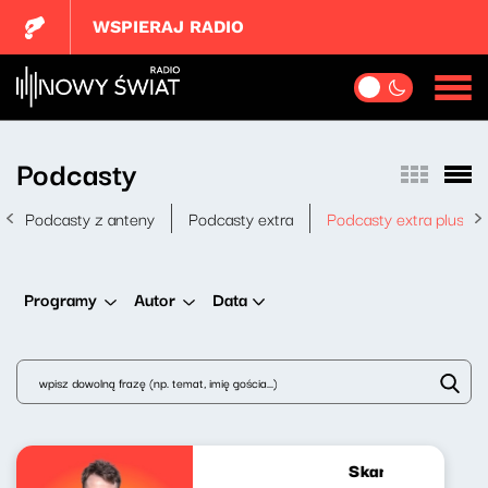
WSPIERAJ RADIO
Podcasty
Podcasty z anteny
Podcasty extra
Podcasty extra plus
Data
Programy
Autor
Skandynawskim t