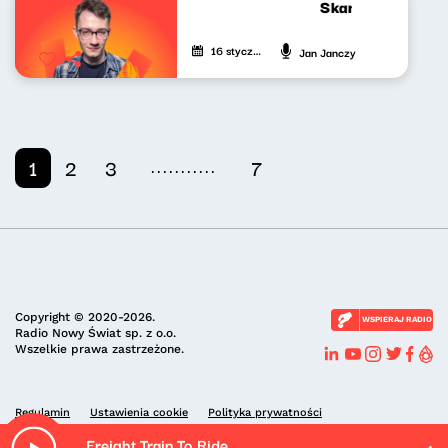
Skandynawskim t
16 stycznia 2026
Jan Janczy
...........
1
2
3
7
Copyright © 2020-2026.
WSPIERAJ RADIO
Radio Nowy Świat sp. z o.o.
Wszelkie prawa zastrzeżone.
Regulamin
Ustawienia cookie
Polityka prywatności
Freight Train To Ride