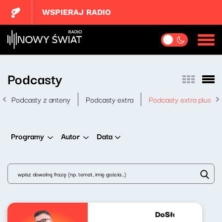
WSPIERAJ RADIO
Podcasty
Podcasty z anteny
Podcasty extra
Podcasty extra plus
Data
Programy
Autor
DoSłownie o muzy