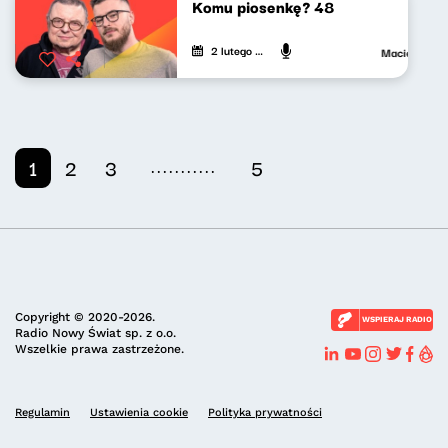
Komu piosenkę? 48
2 lutego 2024
Maciej Janko
...........
1
2
3
5
Copyright © 2020-2026.
WSPIERAJ RADIO
Radio Nowy Świat sp. z o.o.
Wszelkie prawa zastrzeżone.
Regulamin
Ustawienia cookie
Polityka prywatności