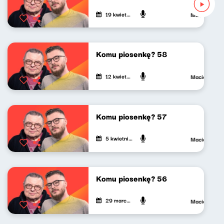
19 kwietnia 2024
Maciej Janko
Komu piosenkę? 58
12 kwietnia 2024
Maciej Janko
Komu piosenkę? 57
5 kwietnia 2024
Maciej Janko
Komu piosenkę? 56
29 marca 2024
Maciej Janko