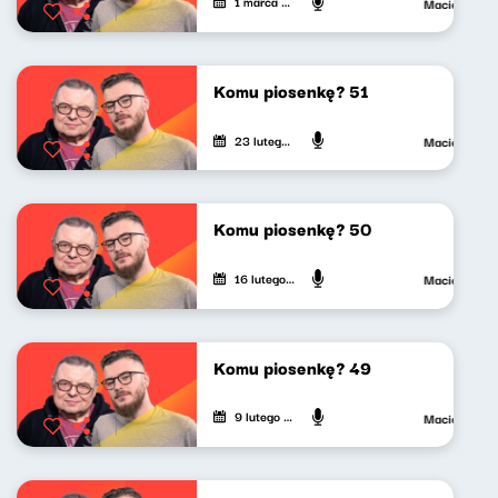
1 marca 2024
Maciej Janko
Komu piosenkę? 51
23 lutego 2024
Maciej Janko
Komu piosenkę? 50
16 lutego 2024
Maciej Janko
Komu piosenkę? 49
9 lutego 2024
Maciej Janko