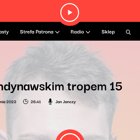
asty
Strefa Patrona
Radio
Sklep
ndynawskim tropem 15
nia 2023
26:41
Jan Janczy