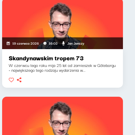
Jan Janczy
19 czerwca 2026
16:03
Skandynawskim tropem 73
W czerwcu tego roku mija 25 lat od zamieszek w Göteborgu
- największego tego rodzaju wydarzenia w...