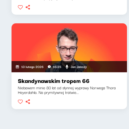
Jan Janczy
13 lutego 2026
16:25
Skandynawskim tropem 66
Niebawem minie 80 lat od słynnej wyprawy Norwega Thora
Heyerdahla. Na prymitywnej tratwie...