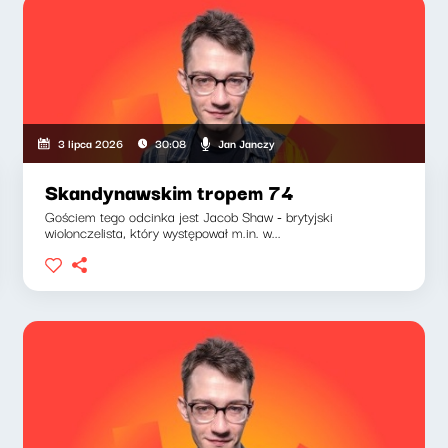
Jan Janczy
3 lipca 2026
30:08
Skandynawskim tropem 74
Gościem tego odcinka jest Jacob Shaw - brytyjski
wiolonczelista, który występował m.in. w...