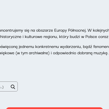
oncentrujemy się na obszarze Europy Północnej. W kolejnyc
istoryczne i kulturowe regionu, który budzi w Polsce cora
oświęconą jednemu konkretnemu wydarzeniu, bądź fenomeno
więkowe (w tym archiwalne) i odpowiednio dobraną muzykę.