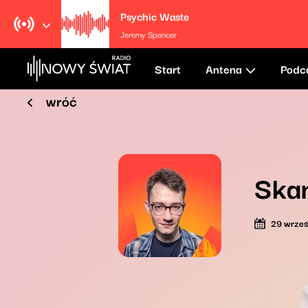
Psychic Waste
Jeremy Spencer
Start
Antena
Podc
wróć
Ska
29 wrześ