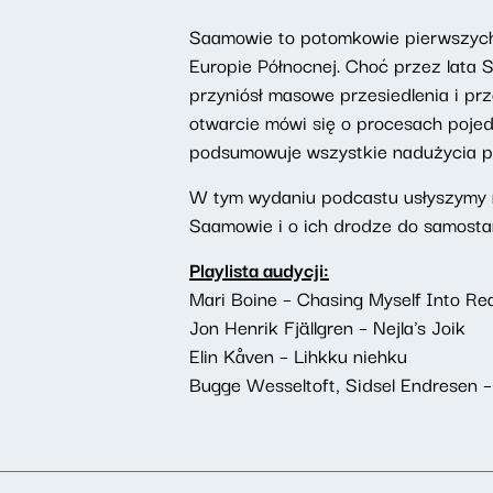
Saamowie to potomkowie pierwszych l
Europie Północnej. Choć przez lata S
przyniósł masowe przesiedlenia i prz
otwarcie mówi się o procesach pojed
podsumowuje wszystkie nadużycia p
W tym wydaniu podcastu usłyszymy m
Saamowie i o ich drodze do samosta
Playlista audycji:
Mari Boine – Chasing Myself Into Rea
Jon Henrik Fjällgren – Nejla's Joik
Elin Kåven – Lihkku niehku
Bugge Wesseltoft, Sidsel Endresen –