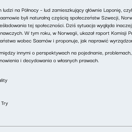
udzi na Północy – lud zamieszkujący głównie Laponię, czyl
aamowie byli naturalną częścią społeczeństw Szwecji, Norwegi
eśladowania tej społeczności. Dziś sytuacja wygląda inaczej
nawczych. W tym roku, w Norwegii, ukazał raport Komisji Pr
aństwa wobec Saamów i proponuje, jak naprawić wyrządzo
iędzy innymi o perspektywach na pojednanie, problemach, z
nowienia i decydowania o własnych prawach.
lity
 Try