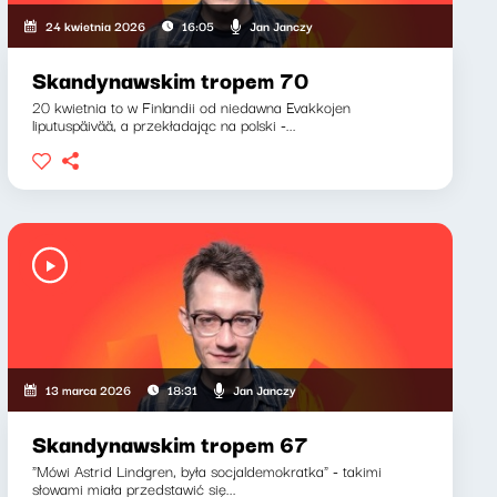
Jan Janczy
24 kwietnia 2026
16:05
Skandynawskim tropem 70
20 kwietnia to w Finlandii od niedawna Evakkojen
liputuspäivää, a przekładając na polski -...
Jan Janczy
13 marca 2026
18:31
Skandynawskim tropem 67
"Mówi Astrid Lindgren, była socjaldemokratka" - takimi
słowami miała przedstawić się...