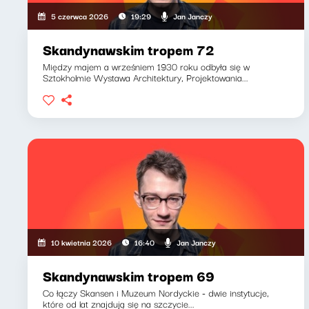
Jan Janczy
5 czerwca 2026
19:29
Skandynawskim tropem 72
Między majem a wrześniem 1930 roku odbyła się w
Sztokholmie Wystawa Architektury, Projektowania...
Jan Janczy
10 kwietnia 2026
16:40
Skandynawskim tropem 69
Co łączy Skansen i Muzeum Nordyckie - dwie instytucje,
które od lat znajdują się na szczycie...