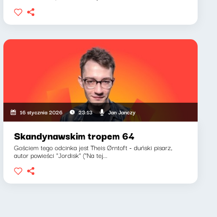
Jan Janczy
16 stycznia 2026
23:13
Skandynawskim tropem 64
Gościem tego odcinka jest Theis Ørntoft - duński pisarz,
autor powieści "Jordisk" ("Na tej...