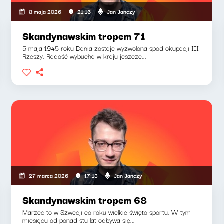
Jan Janczy
8 maja 2026
21:16
Skandynawskim tropem 71
5 maja 1945 roku Dania zostaje wyzwolona spod okupacji III
Rzeszy. Radość wybucha w kraju jeszcze...
Jan Janczy
27 marca 2026
17:13
Skandynawskim tropem 68
Marzec to w Szwecji co roku wielkie święto sportu. W tym
miesiącu od ponad stu lat odbywa się...