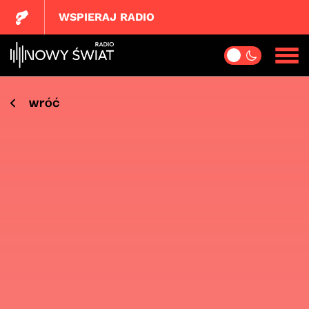
WSPIERAJ RADIO
wróć